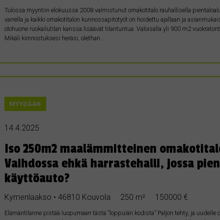
Tulossa myyntiin elokuussa 2008 valmistunut omakotitalo rauhallisella pientaloalu
varrella ja kaikki omakotitalon kunnossapitotyöt on hoidettu ajallaan ja asianmuka
olohuone ruokailutilan kanssa lisäävät tilantuntua. Valoisalla yli 900 m2 vuokratonti
Mikäli kiinnostuksesi heräsi, olethan…
MYYDÄÄN
14.4.2025
Iso 250m2 maalämmitteinen omakotitalo
Vaihdossa ehkä harrastehalli, jossa pie
käyttöauto?
Kymenlaakso • 46810 Kouvola
250 m²
150000 €
Elämäntilanne pistää luopumaan tästä ”loppuiän kodista” Paljon tehty, ja uudelle o