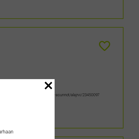
//asunnot.oikotie.fi/myytavat-loma-asunnot/alajrvi/23450097
arhaan