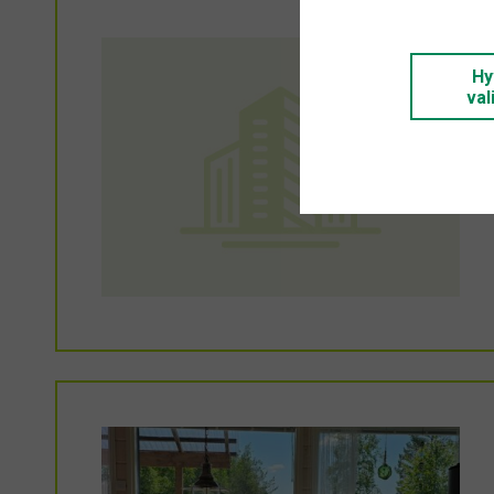
Hy
val