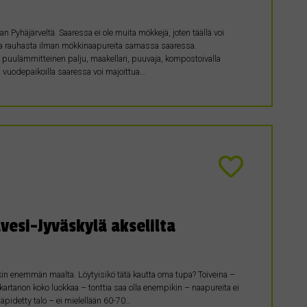
Pyhäjärveltä. Saaressa ei ole muita mökkejä, joten täällä voi
sta rauhasta ilman mökkinaapureita samassa saaressa.
 puulämmitteinen palju, maakellari, puuvaja, kompostoivalla
n vuodepaikoilla saaressa voi majoittua…
esi-Jyväskylä akselilta
nkin enemmän maalta. Löytyisikö tätä kautta oma tupa? Toiveina –
 kartanon koko luokkaa – tonttia saa olla enempikin – naapureita ei
läpidetty talo – ei mielellään 60-70…