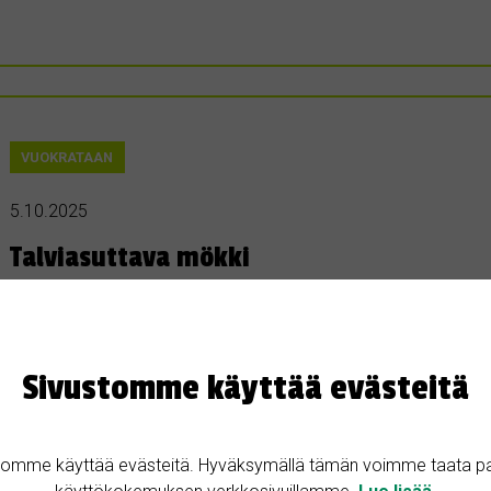
VUOKRATAAN
5.10.2025
Talviasuttava mökki
Etelä-Pohjanmaa • 63530 Alajärvi
76 m²
2500 €
Tarjotaan vuokralle 2500 €/kk. Minimivuokrausaika 1 kk. Tarkemmat tiedot https:
Sivustomme käyttää evästeitä
tomme käyttää evästeitä. Hyväksymällä tämän voimme taata p