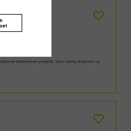
än
iset
sijaitsevat tilakeskuksen ympärillä. Talliin mahtuu 8 hevosta, nyt