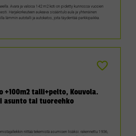
eella. Avara ja valoisa 142 m2 koti on pidetty kunnossa vuosien
isesti. Harjakorkeuteen aukeava sisääntulo aula ja yhtenäinen
lla lämmin autotalli ja autokatos, joita täydentää parkkipaikka.
 +100m2 talli+pelto, Kouvola.
ni asunto tai tuoreehko
mistajallekkin riittää tekemistä asumisen lisäksi. rakennettu 1936,