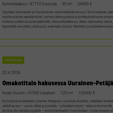
Kymenlaakso • 47710 Kouvola
30 m²
54900 €
Myydään harvinainen ja monipuolinen saarimökkikokonaisuus Tarvinsaaresta Jaalan 
nauttia aidosta saarielämästä, luonnon läheisyydestä ja poikkeuksellisesta oma
Kokonaisuuteen kuuluvat päämökki, tilava aittarakennus, lähes satavuotias sauna,
käymälällä varustettu ulkohuussi sekä kaksi laituria. Päämökin ja aittarakennukse
OSTETAAN
22.4.2026
Omakotitalo hakusessa Uurainen-Petäjäv
Keski-Suomi • 41930 Uurainen
120 m²
150000 €
Etsinnässä omakotitalo Uurainen-Petäjävesi-Jyväskylä akselilta, mielellään kuite
sähköt ja vesi – sauna, takka ja puuhella – piharakennuksia – talon ei tarvitse olla
tarvitse olla näköetäisyydellä – remonttikohteetkin huomioidaan, mutta toiveena yl