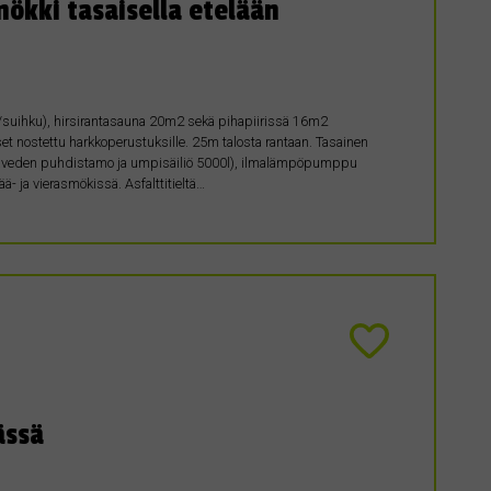
ökki tasaisella etelään
suihku), hirsirantasauna 20m2 sekä pihapiirissä 16m2
kset nostettu harkkoperustuksille. 25m talosta rantaan. Tasainen
armaaveden puhdistamo ja umpisäiliö 5000l), ilmalämpöpumppu
ää- ja vierasmökissä. Asfalttitieltä…
ässä