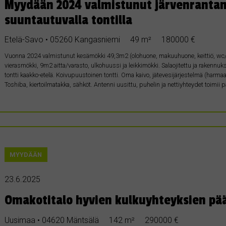
Myydään 2024 valmistunut järvenrantam
suuntautuvalla tontilla
Etelä-Savo • 05260 Kangasniemi
49 m²
180000 €
Vuonna 2024 valmistunut kesämökki 49,3m2 (olohuone, makuuhuone, keittiö, wc/
vierasmökki, 9m2 aitta/varasto, ulkohuussi ja leikkimökki. Salaojitettu ja rakennu
tontti kaakko-etelä. Koivupuustoinen tontti. Oma kaivo, jätevesijärjestelmä (h
Toshiba, kiertoilmatakka, sähköt. Antenni uusittu, puhelin ja nettiyhteydet toimii p
MYYDÄÄN
23.6.2025
Omakotitalo hyvien kulkuyhteyksien pä
Uusimaa • 04620 Mäntsälä
142 m²
290000 €