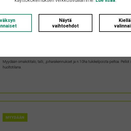
käyttökokemuksen verkkosivuillamme.
Lue lisää
.
MYYDÄÄN
väksyn
Näytä
Kiell
innaiset
vaihtoehdot
valinna
10.9.2025
Myydään tila maaseudulta
Pirkanmaa • 38460 Sastamala
160 m²
265000 €
Myydään omakotitalo, talli, ,piharakennukset ja n.10ha tukikelpoista peltoa. Pellot 
huoltotilana.
MYYDÄÄN