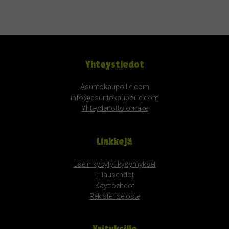
Yhteystiedot
Asuntokaupoille.com
info@asuntokaupoille.com
Yhteydenottolomake
Linkkejä
Usein kysytyt kysymykset
Tilausehdot
Käyttöehdot
Rekisteriseloste