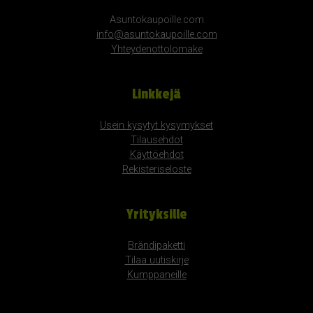
Asuntokaupoille.com
info@asuntokaupoille.com
Yhteydenottolomake
Linkkejä
Usein kysytyt kysymykset
Tilausehdot
Käyttöehdot
Rekisteriseloste
Yrityksille
Brändipaketti
Tilaa uutiskirje
Kumppaneille