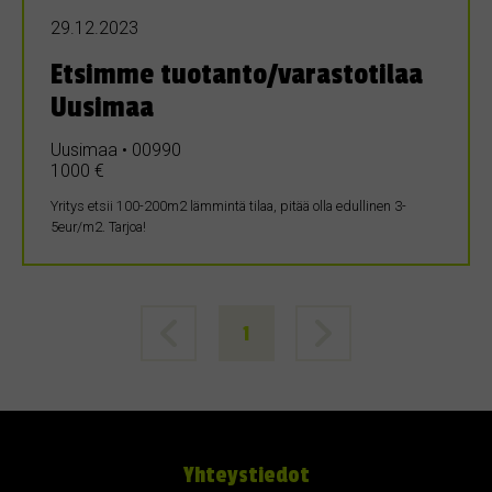
29.12.2023
Etsimme tuotanto/varastotilaa
Uusimaa
Uusimaa • 00990
1000 €
Yritys etsii 100-200m2 lämmintä tilaa, pitää olla edullinen 3-
5eur/m2. Tarjoa!
1
Yhteystiedot