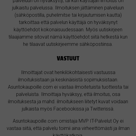
palveluun on hyväksytty, tai kun käyttäjän ilmoitus on
julkaistu palvelussa. Ilmoituksen jättäminen palveluun
(sähköpostilla, puhelimitse tai kirjautumisen kautta)
tarkoittaa että palvelun käyttäjä on hyväksynyt
käyttöehdot kokonaisuudessaan. Myös uutiskirjeen
tilaajiamme sitovat nämä käyttöehdot siitä hetkestä kun
he tilaavat uutiskirjeemme sähköpostiinsa.
VASTUUT
Ilmoittajat ovat henkilökohtaisesti vastuussa
ilmoituksistaan ja keskinäisistä sopimuksistaan.
Asuntokaupoille.com ei vastaa ilmoitetuista tuotteista tai
palveluista. Ilmoittaja hyväksyy, että ilmoitus, osa
ilmoituksesta ja mahd. ilmoitukseen liitetyt kuvat voidaan
julkaista myös Facebookissa ja Twitterissä.
Asuntokaupoille.com omistaja MVP IT-Palvelut Oy ei
vastaa siitä, että palvelu toimii aina virheettömästi ja ilman
käyttökatkoja.