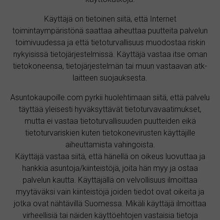
Käyttäjä on tietoinen siitä, että Internet
toimintaympäristönä saattaa aiheuttaa puutteita palvelun
toimivuudessa ja että tietoturvallisuus muodostaa riskin
nykyisissä tietojärjestelmissä. Käyttäjä vastaa itse oman
tietokoneensa, tietojärjestelmän tai muun vastaavan atk-
laitteen suojauksesta.
Asuntokaupoille.com pyrkii huolehtimaan siitä, että palvelu
täyttää yleisesti hyväksyttävät tietoturvavaatimukset,
mutta ei vastaa tietoturvallisuuden puutteiden eikä
tietoturvariskien kuten tietokonevirusten käyttäjille
aiheuttamista vahingoista.
Käyttäjä vastaa siitä, että hänellä on oikeus luovuttaa ja
hankkia asuntoja/kiinteistöjä, joita hän myy ja ostaa
palvelun kautta. Käyttäjällä on velvollisuus ilmoittaa
myytäväksi vain kiinteistöjä joiden tiedot ovat oikeita ja
jotka ovat nähtävillä Suomessa. Mikäli käyttäjä ilmoittaa
virheellisiä tai näiden käyttöehtojen vastaisia tietoja