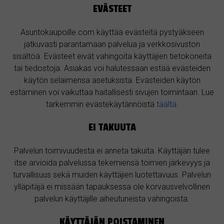
EVÄSTEET
Asuntokaupoille.com käyttää evästeitä pystyäkseen
jatkuvasti parantamaan palvelua ja verkkosivuston
sisältöä. Evästeet eivät vahingoita käyttäjien tietokoneita
tai tiedostoja. Asiakas voi halutessaan estää evästeiden
käytön selaimensa asetuksista. Evästeiden käytön
estäminen voi vaikuttaa haitallisesti sivujen toimintaan. Lue
tarkemmin evästekäytännöistä
täältä.
EI TAKUUTA
Palvelun toimivuudesta ei anneta takuita. Käyttäjän tulee
itse arvioida palvelussa tekemiensä toimien järkevyys ja
turvallisuus sekä muiden käyttäjien luotettavuus. Palvelun
ylläpitäjä ei missään tapauksessa ole korvausvelvollinen
palvelun käyttäjille aiheutuneista vahingoista.
KÄYTTÄJÄN POISTAMINEN