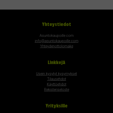
Yhteystiedot
Asuntokaupoille.com
info@asuntokaupoille.com
Yhteydenottolomake
Linkkejä
Usein kysytyt kysymykset
Tilausehdot
Käyttöehdot
Rekisteriseloste
Yrityksille