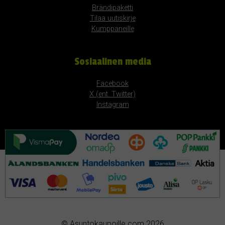
Brändipaketti
Tilaa uutiskirje
Kumppaneille
Sosiaalinen media
Facebook
X (ent. Twitter)
Instagram
© Asuntokaupoille.com 2026