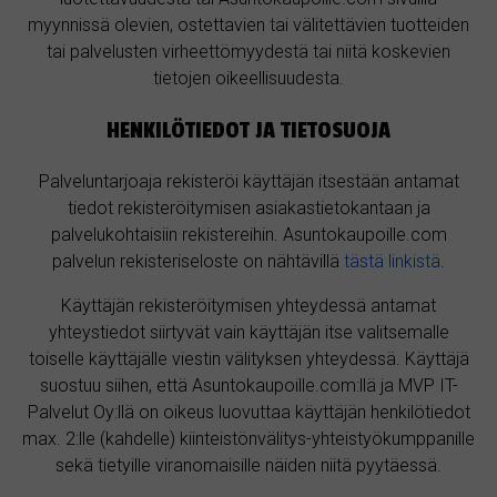
myynnissä olevien, ostettavien tai välitettävien tuotteiden
tai palvelusten virheettömyydestä tai niitä koskevien
tietojen oikeellisuudesta.
HENKILÖTIEDOT JA TIETOSUOJA
Palveluntarjoaja rekisteröi käyttäjän itsestään antamat
tiedot rekisteröitymisen asiakastietokantaan ja
palvelukohtaisiin rekistereihin. Asuntokaupoille.com
palvelun rekisteriseloste on nähtävillä
tästä linkistä
.
Käyttäjän rekisteröitymisen yhteydessä antamat
yhteystiedot siirtyvät vain käyttäjän itse valitsemalle
toiselle käyttäjälle viestin välityksen yhteydessä. Käyttäjä
suostuu siihen, että Asuntokaupoille.com:llä ja MVP IT-
Palvelut Oy:llä on oikeus luovuttaa käyttäjän henkilötiedot
max. 2:lle (kahdelle) kiinteistönvälitys-yhteistyökumppanille
sekä tietyille viranomaisille näiden niitä pyytäessä.