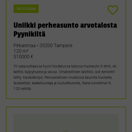
MYYDÄÄN
Uniikki perheasunto arvotalosta
Pyynikiltä
Pirkanmaa • 33200 Tampere
120 m²
510000 €
Yli satavuotiaassa hyvin hoidetussa talossa huoneisto 3-4mh, oh,
keittiö, kylpyhuone ja vessa. Omatonttinen talohtiö, isot remontit
tehty. Kaukolämpö. Persoonallisen muotoisia kauniita huoneita,
lautalattiat, kaakeliuuneja ja ruutuikkunoita, ihana tunnelma! N.
120 neliötä.