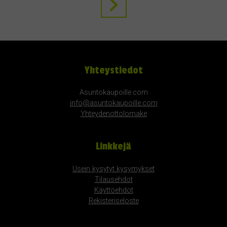
Yhteystiedot
Asuntokaupoille.com
info@asuntokaupoille.com
Yhteydenottolomake
Linkkejä
Usein kysytyt kysymykset
Tilausehdot
Käyttöehdot
Rekisteriseloste