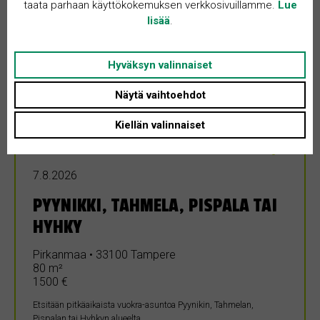
taata parhaan käyttökokemuksen verkkosivuillamme.
Lue
lisää
.
Hyväksyn valinnaiset
Näytä vaihtoehdot
Kiellän valinnaiset
VUOKRATOIVE
7.8.2026
PYYNIKKI, TAHMELA, PISPALA TAI
HYHKY
Pirkanmaa • 33100 Tampere
80 m²
1500 €
Etsitään pitkäaikaista vuokra-asuntoa Pyynikin, Tahmelan,
Pispalan tai Hyhkyn alueelta.