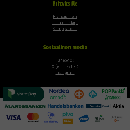
Yrityksille
Brändipaketti
Tilaa uutiskirje
Kumppaneille
Sosiaalinen media
Facebook
X (ent. Twitter)
Instagram