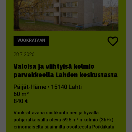
VUOKRATAAN
28.7.2026
Valoisa ja viihtyisä kolmio
parvekkeella Lahden keskustasta
Päijät-Häme • 15140 Lahti
60 m²
840 €
Vuokrattavana siistikuntoinen ja hyvällä
pohjaratkaisulla oleva 59,5 m²:n kolmio (3h+k)
erinomaiselta sijainnilta osoitteesta Poikkikatu