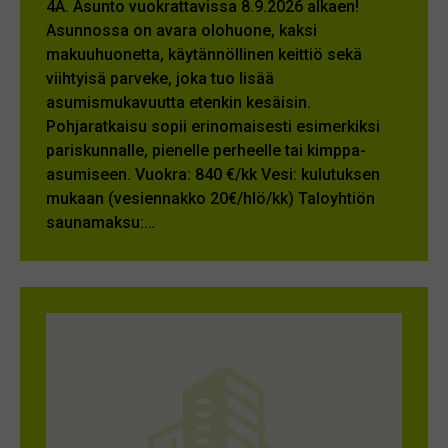
4A. Asunto vuokrattavissa 8.9.2026 alkaen!
Asunnossa on avara olohuone, kaksi
makuuhuonetta, käytännöllinen keittiö sekä
viihtyisä parveke, joka tuo lisää
asumismukavuutta etenkin kesäisin.
Pohjaratkaisu sopii erinomaisesti esimerkiksi
pariskunnalle, pienelle perheelle tai kimppa-
asumiseen. Vuokra: 840 €/kk Vesi: kulutuksen
mukaan (vesiennakko 20€/hlö/kk) Taloyhtiön
saunamaksu:…