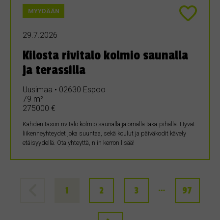
MYYDÄÄN
29.7.2026
Kilosta rivitalo kolmio saunalla
ja terassilla
Uusimaa • 02630 Espoo
79 m²
275000 €
Kahden tason rivitalo kolmio saunalla ja omalla taka-pihalla. Hyvät
liikenneyhteydet joka suuntaa, sekä koulut ja päiväkodit kävely
etäisyydellä. Ota yhteyttä, niin kerron lisää!
…
1
2
3
97