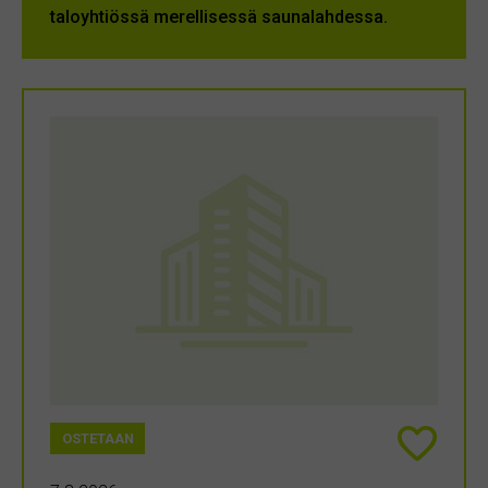
taloyhtiössä merellisessä saunalahdessa.
OSTETAAN