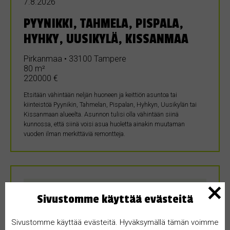
7.8.2026
PYYNIKKI, TAHMELA, PISPALA,
HYHKY, UUSIKYLÄ, KISSANMAA
Pirkanmaa • 33100 Tampere
80 m²
220000 €
Etsitään vähintään neljän huoneen ja keittiön asuntoa tai
kiinteistöä Pyynikin, Tahmelan, Pispalan, Hyhkyn, Uusikylän tai
Kissanmaan alueelta. Asunnon tulisi olla vähintään siinä
kunnossa, että siinä voisi asua huoletta ainakin muutaman
vuoden ilman merkittäviä remontteja.
Sivustomme käyttää evästeitä
Sivustomme käyttää evästeitä. Hyväksymällä tämän voimme