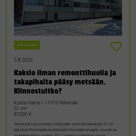
MYYDÄÄN
5.8.2026
Kaksio ilman remonttihuolia ja
takapihalta pääsy metsään.
Kiinnostuitko?
Kanta-Häme • 11910 Riihimäki
51 m²
87000 €
Tervetuloa tutustumaan viihtyisään ylimmän kerroksen 51 m²
kaksioon Riihimäelle rauhallisella Hirsimäen alueella. Asunto on
pintaremontoitu vuonna 2017 vaalein ja ajattomin sävyin.