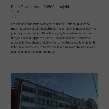
Etelä-Pohjanmaa • 60800 Ilmajoki
1 m²
1 €
Etsinnässä omakotitalo ilmajoen alueelta. Netissä julkisessa
myynnissä olevat talot tsekattu läpitte ei mielenkiintoisia löytynyt,
jotenka jos sinulta tai tuttavaltasi löytyy talo josta ehkäpä mieli
halajaa eroon laitappahan viestiä. Toiveina olisi iso tontti oma
rauha ja talli autoharrastuksille. Kerro ilmoituksessa talon ja tontin
koko , rakennusvuosi, mitä mahdollisia piharakennuksia siellä on,
sijainti ja onko mitenkä remontteja…