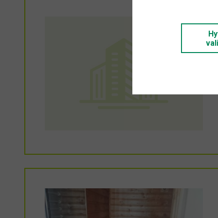
Hy
val