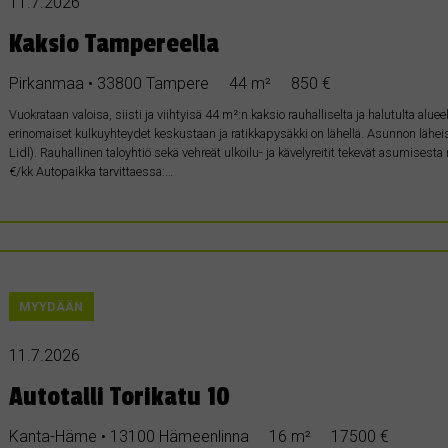
11.7.2026
Kaksio Tampereella
Pirkanmaa • 33800 Tampere
44 m²
850 €
Vuokrataan valoisa, siisti ja viihtyisä 44 m²:n kaksio rauhalliselta ja halutulta alue
erinomaiset kulkuyhteydet keskustaan ja ratikkapysäkki on lähellä. Asunnon lähei
Lidl). Rauhallinen taloyhtiö sekä vehreät ulkoilu- ja kävelyreitit tekevät asumisest
€/kk Autopaikka tarvittaessa:…
MYYDÄÄN
11.7.2026
Autotalli Torikatu 10
Kanta-Häme • 13100 Hämeenlinna
16 m²
17500 €