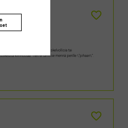
än
iset
n palsta. Siellä saa olla kunnostuskelvollisia tai
ikeutta kiinnostaa. Tien ei tarvitse mennä perille \”pihaan\”.