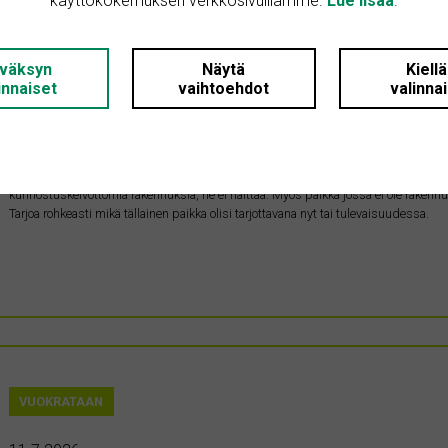
käyttökokemuksen verkkosivuillamme.
Lue lisää
.
OSTETAAN
väksyn
Näytä
Kiell
innaiset
vaihtoehdot
valinna
Ostetaan rantapaikka Kajaanista
Kainuu • 87100 Kajaani
1 m²
10000 €
Etsinnässä rantapaikka Kajaanista. Se voi olla esim. pelkkä tontti, tila tai lohkomato
kunnostuskelvottomia rakennuksia, ne ei haittaa. Myös paikka jossa ei ole rakennuso
Tarjoa rohkeasti mikä tällainen paikka olisi tarjottavana nyt tai tulevaisuudessa.
VUOKRATAAN