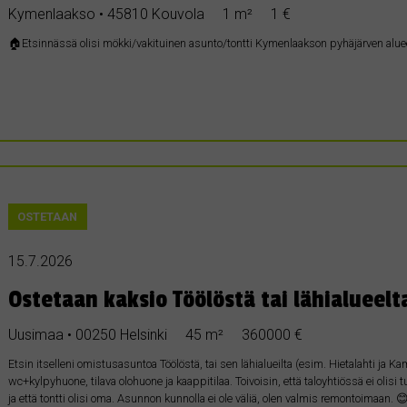
Kymenlaakso • 45810 Kouvola
1 m²
1 €
🏠Etsinnässä olisi mökki/vakituinen asunto/tontti Kymenlaakson pyhäjärven alueel
OSTETAAN
15.7.2026
Ostetaan kaksio Töölöstä tai lähialueelt
Uusimaa • 00250 Helsinki
45 m²
360000 €
Etsin itselleni omistusasuntoa Töölöstä, tai sen lähialueilta (esim. Hietalahti ja Kam
wc+kylpyhuone, tilava olohuone ja kaappitilaa. Toivoisin, että taloyhtiössä ei olisi t
ja että tontti olisi oma. Asunnon kunnolla ei ole väliä, olen valmis remontoimaan.