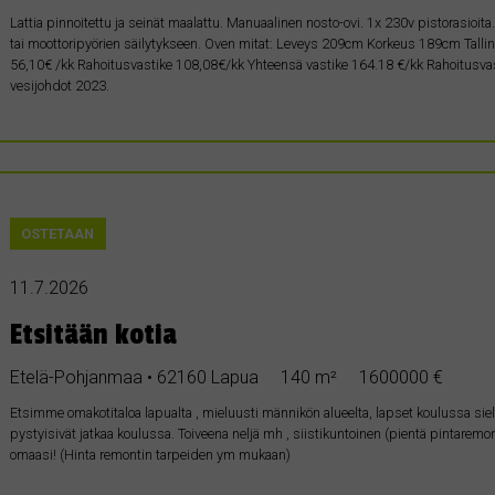
Lattia pinnoitettu ja seinät maalattu. Manuaalinen nosto-ovi. 1x 230v pistorasioi
tai moottoripyörien säilytykseen. Oven mitat: Leveys 209cm Korkeus 189cm Tallin
56,10€ /kk Rahoitusvastike 108,08€/kk Yhteensä vastike 164.18 €/kk Rahoitusvasti
vesijohdot 2023.
OSTETAAN
11.7.2026
Etsitään kotia
Etelä-Pohjanmaa • 62160 Lapua
140 m²
1600000 €
Etsimme omakotitaloa lapualta , mieluusti männikön alueelta, lapset koulussa siellä jo
pystyisivät jatkaa koulussa. Toiveena neljä mh , siistikuntoinen (pientä pintaremon
omaasi! (Hinta remontin tarpeiden ym mukaan)