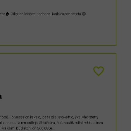
ta🏠 Oikotien kohteet tiedossa. Kaikkea saa tarjota 😊
a
ppi). Toiveissa on kaksio, jossa olisi avokeittiö, yksi yhdistetty
ulossa suuria remontteja lähiaikoina, hoitovastike olisi kohtuullinen
 😊 Maksimi budjettini on 360 000e…