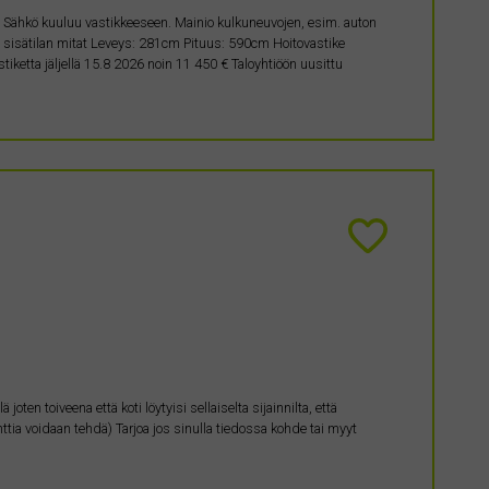
ta. Sähkö kuuluu vastikkeeseen. Mainio kulkuneuvojen, esim. auton
 sisätilan mitat Leveys: 281cm Pituus: 590cm Hoitovastike
ketta jäljellä 15.8 2026 noin 11 450 € Taloyhtiöön uusittu
ten toiveena että koti löytyisi sellaiselta sijainnilta, että
ttia voidaan tehdä) Tarjoa jos sinulla tiedossa kohde tai myyt