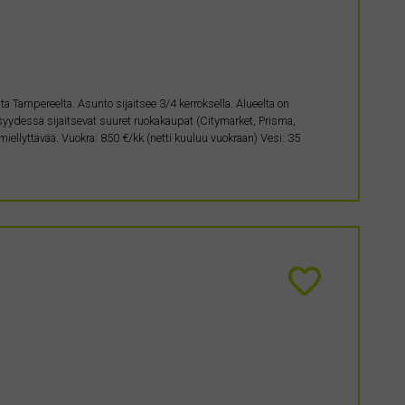
elta Tampereelta. Asunto sijaitsee 3/4 kerroksella. Alueelta on
syydessä sijaitsevat suuret ruokakaupat (Citymarket, Prisma,
a miellyttävää. Vuokra: 850 €/kk (netti kuuluu vuokraan) Vesi: 35