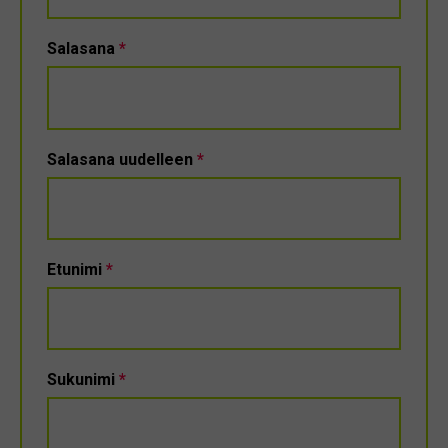
Salasana
*
Salasana uudelleen
*
Etunimi
*
Sukunimi
*