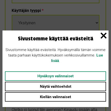
Käyttäjän tyyppi
*
Sivustomme käyttää evästeitä
Hyväksyn
käyttöehdot
*
Sivustomme käyttää evästeitä. Hyväksymällä tämän voimme
taata parhaan käyttökokemuksen verkkosivuillamme.
Lue
lisää
.
Hyväksyn valinnaiset
Näytä vaihtoehdot
Kirjaudu sisään
Kiellän valinnaiset
Oletko jo luonut tilin aiemmin? Kirjaudu sisään alta.