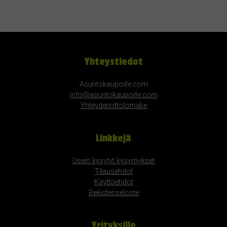
Yhteystiedot
Asuntokaupoille.com
info@asuntokaupoille.com
Yhteydenottolomake
Linkkejä
Usein kysytyt kysymykset
Tilausehdot
Käyttöehdot
Rekisteriseloste
Yrityksille