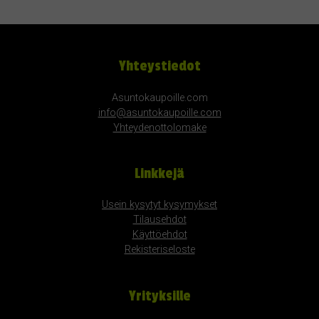
Yhteystiedot
Asuntokaupoille.com
info@asuntokaupoille.com
Yhteydenottolomake
Linkkejä
Usein kysytyt kysymykset
Tilausehdot
Käyttöehdot
Rekisteriseloste
Yrityksille