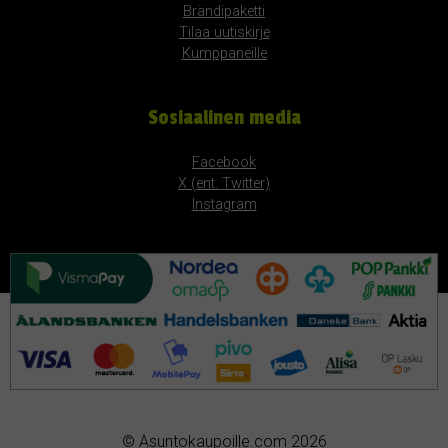
Brändipaketti
Tilaa uutiskirje
Kumppaneille
Sosiaalinen media
Facebook
X (ent. Twitter)
Instagram
© Asuntokaupoille.com 2026