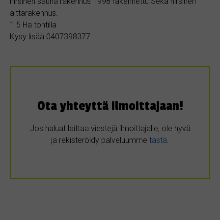
hirsinen sauna rakennus 1998 rakennettu Sekä hirsinen
aittarakennus.
1.5 Ha tontilla
Kysy lisää 0407398377
Ota yhteyttä ilmoittajaan!
Jos haluat laittaa viestejä ilmoittajalle, ole hyvä
ja rekisteröidy palveluumme
tästä
.