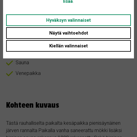
lisää
.
Asunnon tyyppi: Huvila
Huoneita + K: 2
Hyväksyn valinnaiset
Näytä vaihtoehdot
Oma ranta
Kiellän valinnaiset
Palju
Sauna
Venepaikka
Kohteen kuvaus
Tästä rauhalliselta paikalta kesäpaikka pienisäynäinen
järven rannalta Paikalla vanha saneerattu mökki lisäksi