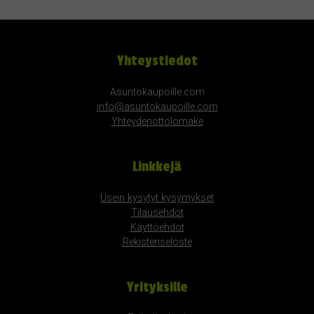
Yhteystiedot
Asuntokaupoille.com
info@asuntokaupoille.com
Yhteydenottolomake
Linkkejä
Usein kysytyt kysymykset
Tilausehdot
Käyttöehdot
Rekisteriseloste
Yrityksille