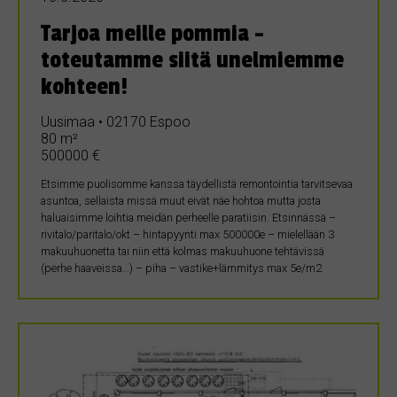
Tarjoa meille pommia –
toteutamme siitä unelmiemme
kohteen!
Uusimaa • 02170 Espoo
80 m²
500000 €
Etsimme puolisomme kanssa täydellistä remontointia tarvitsevaa
asuntoa, sellaista missä muut eivät näe hohtoa mutta josta
haluaisimme loihtia meidän perheelle paratiisin. Etsinnässä –
rivitalo/paritalo/okt – hintapyynti max 500000e – mielellään 3
makuuhuonetta tai niin että kolmas makuuhuone tehtävissä
(perhe haaveissa…) – piha – vastike+lämmitys max 5e/m2