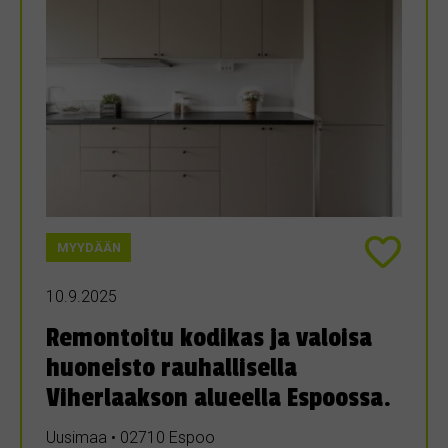
MYYDÄÄN
10.9.2025
Remontoitu kodikas ja valoisa
huoneisto rauhallisella
Viherlaakson alueella Espoossa.
Uusimaa • 02710 Espoo