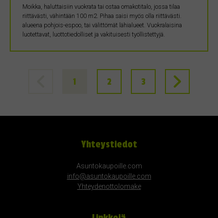
Moikka, haluttaisiin vuokrata tai ostaa omakotitalo, jossa tilaa
riittävästi, vähintään 100 m2. Pihaa saisi myös olla riittävästi.
alueena pohjois-espoo, tai välittömät lähialueet. Vuokralaisina
luotettavat, luottotiedolliset ja vakituisesti työllistettyjä.
1
2
3
Yhteystiedot
Asuntokaupoille.com
info@asuntokaupoille.com
Yhteydenottolomake
Linkkejä