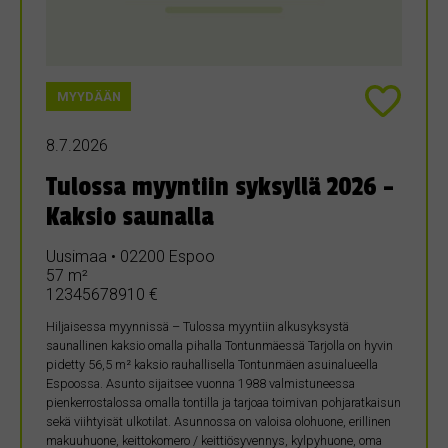
MYYDÄÄN
8.7.2026
Tulossa myyntiin syksyllä 2026 –
Kaksio saunalla
Uusimaa • 02200 Espoo
57 m²
12345678910 €
Hiljaisessa myynnissä – Tulossa myyntiin alkusyksystä
saunallinen kaksio omalla pihalla Tontunmäessä Tarjolla on hyvin
pidetty 56,5 m² kaksio rauhallisella Tontunmäen asuinalueella
Espoossa. Asunto sijaitsee vuonna 1988 valmistuneessa
pienkerrostalossa omalla tontilla ja tarjoaa toimivan pohjaratkaisun
sekä viihtyisät ulkotilat. Asunnossa on valoisa olohuone, erillinen
makuuhuone, keittokomero / keittiösyvennys, kylpyhuone, oma