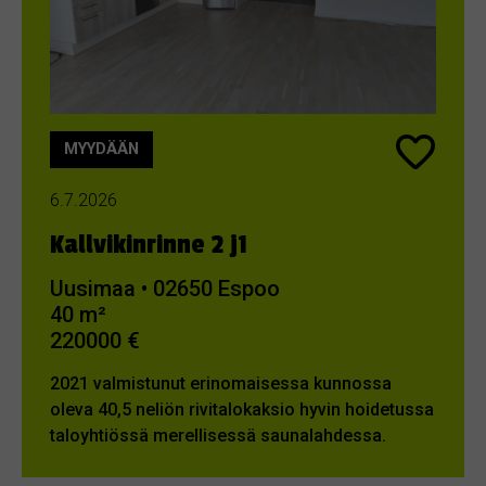
MYYDÄÄN
6.7.2026
Kallvikinrinne 2 j1
Uusimaa • 02650 Espoo
40 m²
220000 €
2021 valmistunut erinomaisessa kunnossa
oleva 40,5 neliön rivitalokaksio hyvin hoidetussa
taloyhtiössä merellisessä saunalahdessa.