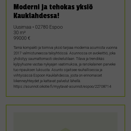
Moderni ja tehokas yksiö
Kauklahdessa!
Uusimaa • 02780 Espoo
30 m²
99000 €
Tämä kompakti ja toimiva yksiö tarjoaa modernia asumista vuonna
2017 valmistuneessa taloyhtiössä. Asunnossa on avokeittiö, joka
yhdistyy saumattomasti oleskelutilaan. Tilava ja trendikäs
kylpyhuone vastaa nykyajan vaatimuksia, ja ranskalainen parveke
tuo ripauksen luksusta. Asunto sijaitsee rauhallisessa ja
viihtyisässä Espoon Kauklahdessa, josta on erinomaiset
liikenneyhteydet ja kattavat palvelut lähellä.
https://asunnot.oikotie.fi/myytavat-asunnot/espoo/22708714