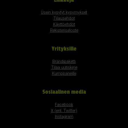
Usein kysytyt kysymykset
Tilausehdot
Käyttöehdot
Rekisteriseloste
Yrityksille
Brändipaketti
Tilaa uutiskirje
Kumppaneille
Sosiaalinen media
Facebook
X (ent. Twitter)
Instagram