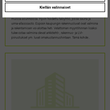
Tämä liiketila on muutettavissa kahdeksi kaksioksi piirustusten
Kiellän valinnaiset
mukaan. Se sijaitsee kerrostalon sisäpihalla ensimmäisessä
kerroksessa. Oma tontti. Vastikkeet/m2 samat kuin taloyhtiön
muissa asunnoissa. Hyvin hoidettu taloyhtiö, jossa sauna ja
uima-allasosasto. Espoon kaupungin rakennusluvat ovat valmiina
ja rakentamisen voi aloittaa heti. Velattoman myyntihinnan lisäksi
tulee ostaa valmiina olevat arkkitehti-, rakennus- ja LVI-
piirustukset ym. luvat omakustannushintaan. Tämä kohde…