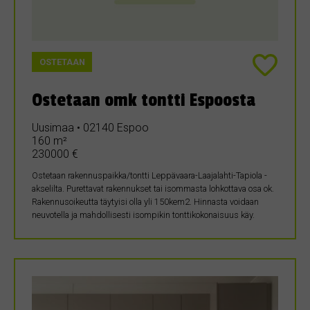
OSTETAAN
Ostetaan omk tontti Espoosta
Uusimaa • 02140 Espoo
160 m²
230000 €
Ostetaan rakennuspaikka/tontti Leppävaara-Laajalahti-Tapiola -
akselilta. Purettavat rakennukset tai isommasta lohkottava osa ok.
Rakennusoikeutta täytyisi olla yli 150kem2. Hinnasta voidaan
neuvotella ja mahdollisesti isompikin tonttikokonaisuus käy.