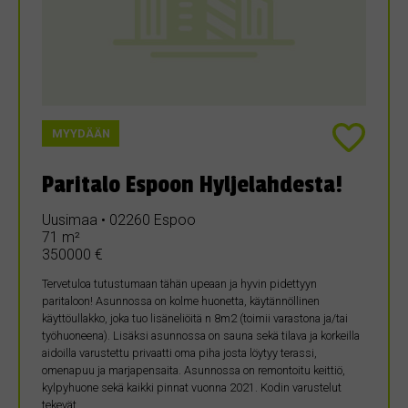
MYYDÄÄN
Paritalo Espoon Hyljelahdesta!
Uusimaa • 02260 Espoo
71 m²
350000 €
Tervetuloa tutustumaan tähän upeaan ja hyvin pidettyyn
paritaloon! Asunnossa on kolme huonetta, käytännöllinen
käyttöullakko, joka tuo lisäneliöitä n 8m2 (toimii varastona ja/tai
työhuoneena). Lisäksi asunnossa on sauna sekä tilava ja korkeilla
aidoilla varustettu privaatti oma piha josta löytyy terassi,
omenapuu ja marjapensaita. Asunnossa on remontoitu keittiö,
kylpyhuone sekä kaikki pinnat vuonna 2021. Kodin varustelut
tekevät…