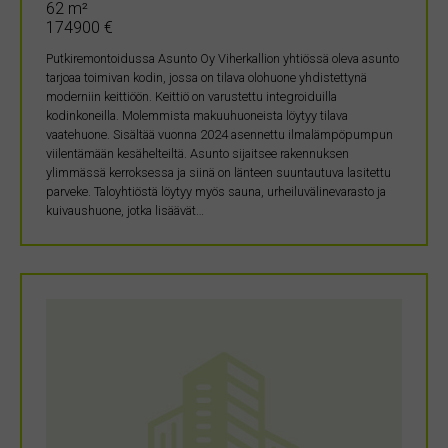
62 m²
174900 €
Putkiremontoidussa Asunto Oy Viherkallion yhtiössä oleva asunto
tarjoaa toimivan kodin, jossa on tilava olohuone yhdistettynä
moderniin keittiöön. Keittiö on varustettu integroiduilla
kodinkoneilla. Molemmista makuuhuoneista löytyy tilava
vaatehuone. Sisältää vuonna 2024 asennettu ilmalämpöpumpun
viilentämään kesähelteiltä. Asunto sijaitsee rakennuksen
ylimmässä kerroksessa ja siinä on länteen suuntautuva lasitettu
parveke. Taloyhtiöstä löytyy myös sauna, urheiluvälinevarasto ja
kuivaushuone, jotka lisäävät…