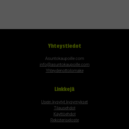
Yhteystiedot
Asuntokaupoille.com
info@asuntokaupoille.com
Yhteydenottolomake
Linkkejä
Usein kysytyt kysymykset
Tilausehdot
Käyttöehdot
Rekisteriseloste