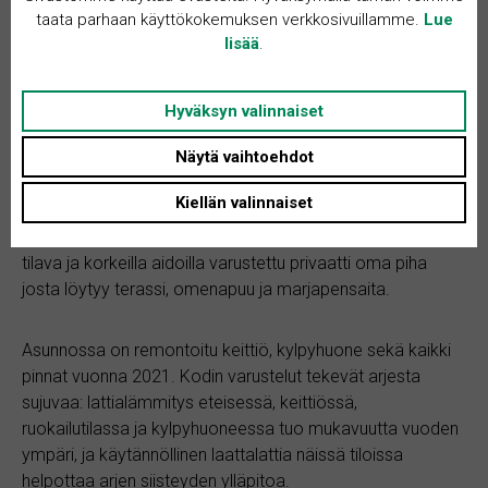
taata parhaan käyttökokemuksen verkkosivuillamme.
Lue
lisää
.
Kohteen kuvaus
Hyväksyn valinnaiset
Näytä vaihtoehdot
Tervetuloa tutustumaan tähän upeaan ja hyvin pidettyyn
paritaloon! Asunnossa on kolme huonetta, käytännöllinen
Kiellän valinnaiset
käyttöullakko, joka tuo lisäneliöitä n 8m2 (toimii varastona
ja/tai työhuoneena). Lisäksi asunnossa on sauna sekä
tilava ja korkeilla aidoilla varustettu privaatti oma piha
josta löytyy terassi, omenapuu ja marjapensaita.
Asunnossa on remontoitu keittiö, kylpyhuone sekä kaikki
pinnat vuonna 2021. Kodin varustelut tekevät arjesta
sujuvaa: lattialämmitys eteisessä, keittiössä,
ruokailutilassa ja kylpyhuoneessa tuo mukavuutta vuoden
ympäri, ja käytännöllinen laattalattia näissä tiloissa
helpottaa arjen siisteyden ylläpitoa.