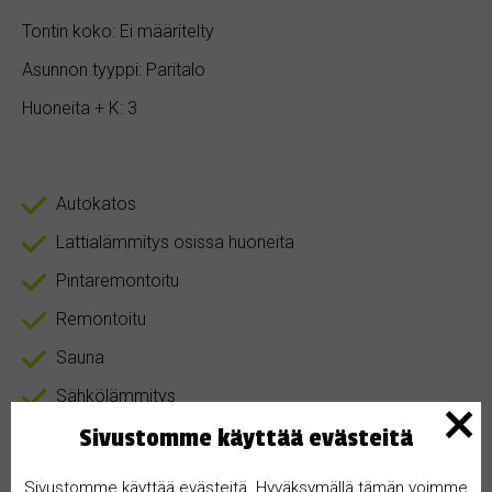
Tontin koko: Ei määritelty
Asunnon tyyppi: Paritalo
Huoneita + K: 3
Autokatos
Lattialämmitys osissa huoneita
Pintaremontoitu
Remontoitu
Sauna
Sähkölämmitys
Sivustomme käyttää evästeitä
Terassi
Varasto
Sivustomme käyttää evästeitä. Hyväksymällä tämän voimme