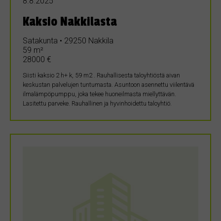
8.8.2025
Kaksio Nakkilasta
Satakunta • 29250 Nakkila
59 m²
28000 €
Siisti kaksio 2 h+ k, 59 m2 . Rauhallisesta taloyhtiöstä aivan
keskustan palvelujen tuntumasta. Asuntoon asennettu viilentävä
ilmalämpöpumppu, joka tekee huoneilmasta miellyttävän.
Lasitettu parveke. Rauhallinen ja hyvinhoidettu taloyhtiö.