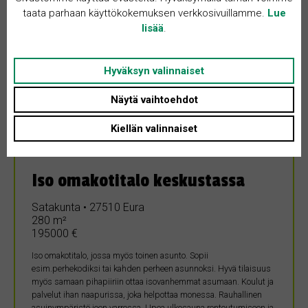
taata parhaan käyttökokemuksen verkkosivuillamme.
Lue
lisää
.
Hyväksyn valinnaiset
Näytä vaihtoehdot
MYYDÄÄN
Kiellän valinnaiset
14.1.2026
Iso omakotitalo keskustassa
Satakunta • 27510 Eura
280 m²
195000 €
Iso omakotitalo, jossa myös toinen asunto. Sopii
esim.perhekodiksi tai kahden perheen asunnoksi. Hyvä tilaisuus
myös samaan pihapiiriin ottaa isovanhemmat asumaan. Koulut ja
palvelut ihan naapurissa, joka helpottaa monessa. Rauhallinen
asuinympäristö joen varressa. Upea ulkosauna rentoutumiseen ja