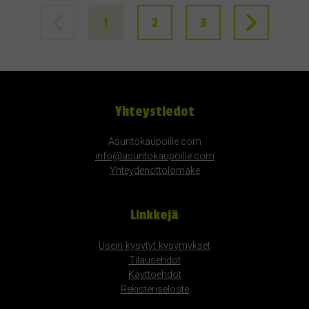
1
2
3
Yhteystiedot
Asuntokaupoille.com
info@asuntokaupoille.com
Yhteydenottolomake
Linkkejä
Usein kysytyt kysymykset
Tilausehdot
Käyttöehdot
Rekisteriseloste