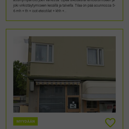
joki virkistäytymiseen kesällä ja talvella. Tilaa on pää asunnossa 5-
6 mh + th + isot eteistilat + khh +…
MYYDÄÄN