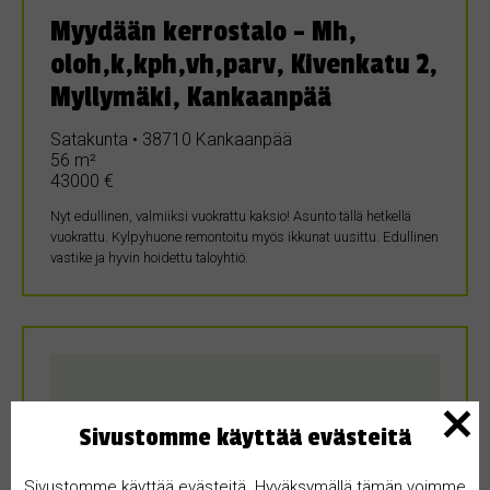
Myydään kerrostalo – Mh,
oloh,k,kph,vh,parv, Kivenkatu 2,
Myllymäki, Kankaanpää
Satakunta • 38710 Kankaanpää
56 m²
43000 €
Nyt edullinen, valmiiksi vuokrattu kaksio! Asunto tällä hetkellä
vuokrattu. Kylpyhuone remontoitu myös ikkunat uusittu. Edullinen
vastike ja hyvin hoidettu taloyhtiö.
Sivustomme käyttää evästeitä
Sivustomme käyttää evästeitä. Hyväksymällä tämän voimme