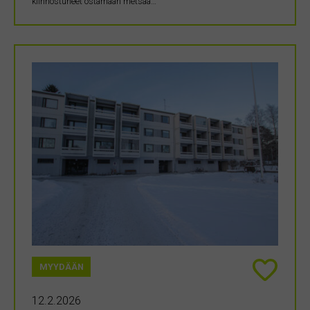
kiinnostuneet ostamaan metsää…
MYYDÄÄN
12.2.2026