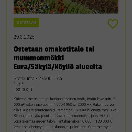
OSTETAAN
29.3.2026
Ostetaan omakotitalo tai
mummonmökki
Eura/Säkylä/Köyliö alueelta
Satakunta • 27500 Eura
1 m²
180000 €
Kriteerit: metsäinen tai luonnonläheinen tontti, tontin koko min. 2
500m², rakennusvuosi n. 1900-1960 tai 2000 –>. Rakennus voi
olla alkuperäiskuntoinen tai remontoitu. Makuuhuoneita min. 3 kpl.
Kiinnostaa myös pieni asuttava mummonmökki, jonka viereen
voisi rakentaa uuden talon. Hintahaarukka 10 000 – 180 000 €.
Vesistön läheisyys suuri plussa, ei pakollinen. Olemme myös