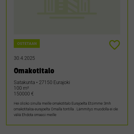
OSTETAAN
30.4.2025
Omakotitalo
Satakunta • 27150 Eurajoki
100 m²
150000 €
Hei olisko sinulla meille omakotitalo Eurajoelta Etsimme 3mh
omakotitaloa eurajoelta Omalla tontilla . Lämmitys muodolla ei ole
väliä Ehdota omaasi meille