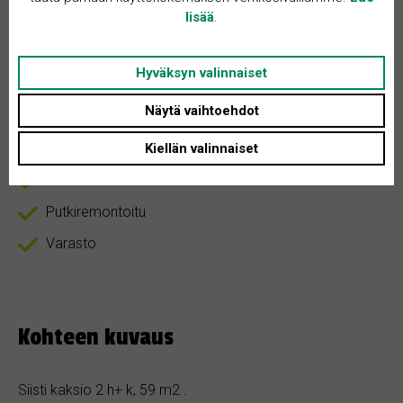
Tontin koko: Ei määritelty
lisää
.
Asunnon tyyppi: Kerrostalo
Huoneita + K: 2
Hyväksyn valinnaiset
Näytä vaihtoehdot
Kiellän valinnaiset
Parveke
Pintaremontoitu
Putkiremontoitu
Varasto
Kohteen kuvaus
Siisti kaksio 2 h+ k, 59 m2 .