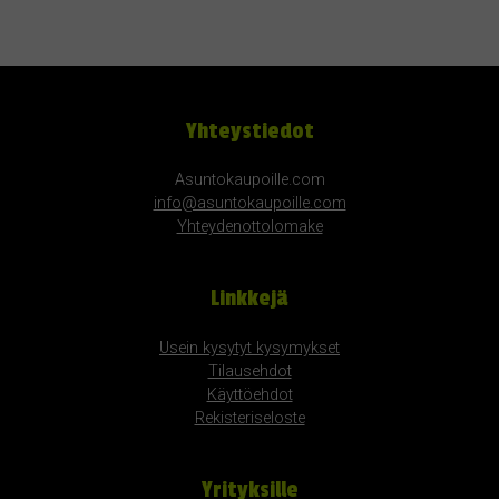
Yhteystiedot
Asuntokaupoille.com
info@asuntokaupoille.com
Yhteydenottolomake
Linkkejä
Usein kysytyt kysymykset
Tilausehdot
Käyttöehdot
Rekisteriseloste
Yrityksille