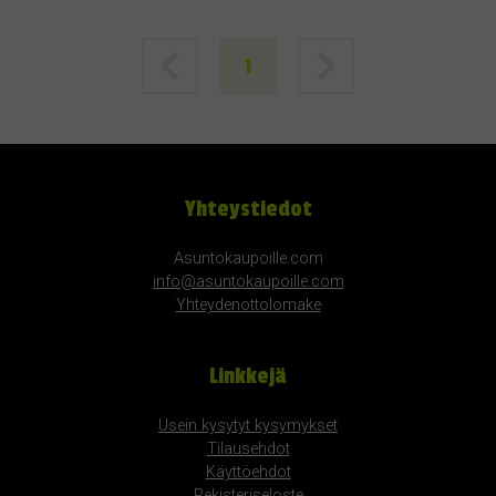
1
Yhteystiedot
Asuntokaupoille.com
info@asuntokaupoille.com
Yhteydenottolomake
Linkkejä
Usein kysytyt kysymykset
Tilausehdot
Käyttöehdot
Rekisteriseloste