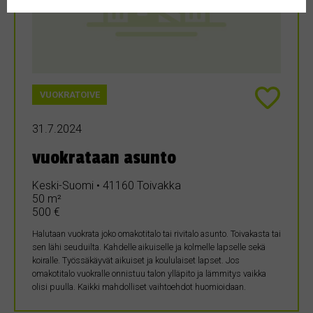
VUOKRATOIVE
31.7.2024
vuokrataan asunto
Keski-Suomi • 41160 Toivakka
50 m²
500 €
Halutaan vuokrata joko omakotitalo tai rivitalo asunto. Toivakasta tai
sen lähi seuduilta. Kahdelle aikuiselle ja kolmelle lapselle sekä
koiralle. Työssäkäyvät aikuiset ja koululaiset lapset. Jos
omakotitalo vuokralle onnistuu talon ylläpito ja lämmitys vaikka
olisi puulla. Kaikki mahdolliset vaihtoehdot huomioidaan.