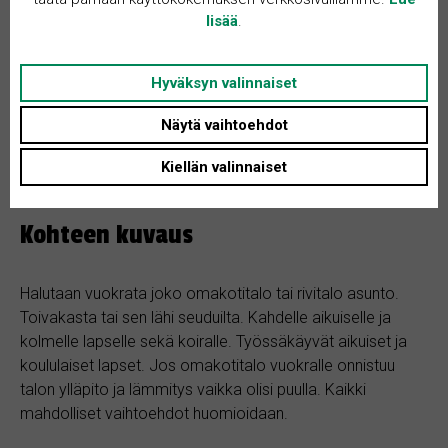
Tontin koko: Ei määritelty
lisää
.
Asunnon tyyppi: Omakotitalo
Huoneita + K: 2
Hyväksyn valinnaiset
Näytä vaihtoehdot
Kiellän valinnaiset
Kohteen kuvaus
Halutaan vuokrata joko omakotitalo tai rivitalo asunto.
Toivakasta tai sen lähi seuduilta. Kahdelle aikuiselle ja
kolmelle lapselle sekä koiralle. Työssäkäyvät aikuiset ja
koululaiset lapset. Jos omakotitalo vuokralle onnistuu
talon ylläpito ja lämmitys vaikka olisi puulla. Kaikki
mahdolliset vaihtoehdot huomioidaan.