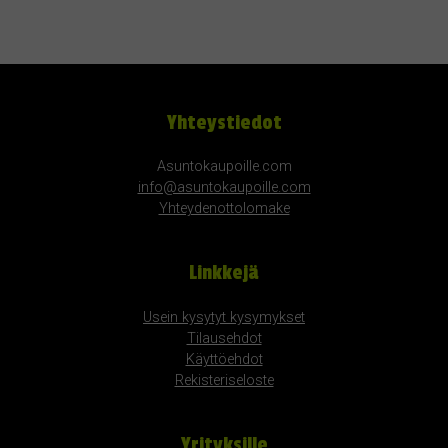
Yhteystiedot
Asuntokaupoille.com
info@asuntokaupoille.com
Yhteydenottolomake
Linkkejä
Usein kysytyt kysymykset
Tilausehdot
Käyttöehdot
Rekisteriseloste
Yrityksille