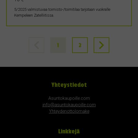
5/2025 valmistuvaa toimisto-/toimitilaa tarjotaan vuokralle
Kempeleen Zatelliitissa.
1
2
Yhteystiedot
Asuntokaupoille.com
info@asuntokaupoille.com
Yhteydenottolomake
Linkkejä