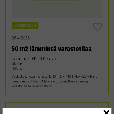
VUOKRATAAN
26.4.2026
50 m2 lämmintä varastotilaa
Uusimaa • 04220 Kerava
50 m²
440 €
Vuokralle tarjotaan varastotila 50 m2. – 440 €/kk + ALV – Halli,
pienoiskeittiö + WC – Mahdollisuus säilyttää ajoneuvoja
varastotilassa, leveä nosto-ovi.