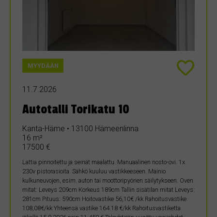
MYYDÄÄN
11.7.2026
Autotalli Torikatu 10
Kanta-Häme • 13100 Hämeenlinna
16 m²
17500 €
Lattia pinnoitettu ja seinät maalattu. Manuaalinen nosto-ovi. 1x
230v pistorasioita. Sähkö kuuluu vastikkeeseen. Mainio
kulkuneuvojen, esim. auton tai moottoripyörien säilytykseen. Oven
mitat: Leveys 209cm Korkeus 189cm Tallin sisätilan mitat Leveys:
281cm Pituus: 590cm Hoitovastike 56,10€ /kk Rahoitusvastike
108,08€/kk Yhteensä vastike 164.18 €/kk Rahoitusvastiketta