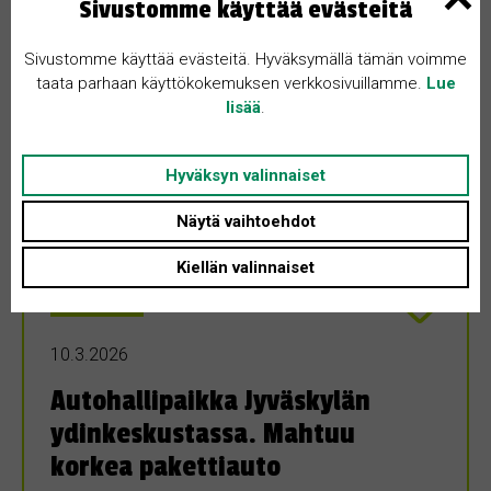
Sivustomme käyttää evästeitä
Sivustomme käyttää evästeitä. Hyväksymällä tämän voimme
taata parhaan käyttökokemuksen verkkosivuillamme.
Lue
lisää
.
Hyväksyn valinnaiset
Näytä vaihtoehdot
Kiellän valinnaiset
MYYDÄÄN
10.3.2026
Autohallipaikka Jyväskylän
ydinkeskustassa. Mahtuu
korkea pakettiauto