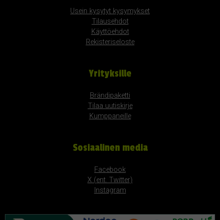
Usein kysytyt kysymykset
Tilausehdot
Käyttöehdot
Rekisteriseloste
Yrityksille
Brändipaketti
Tilaa uutiskirje
Kumppaneille
Sosiaalinen media
Facebook
X (ent. Twitter)
Instagram