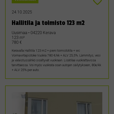
24.10.2025
Hallitila ja toimisto 123 m2
Uusimaa • 04220 Kerava
123 m²
780 €
Keravalla Hallitila 123 m2 + pieni toimistotila + wc
Voimavirtapistoke Vuokra 780 €/kk + ALV 25,5%. Lämmitys, vesi
ja valaistussähkö sisältyvät vuokraan. Lisätilaa vuokrattavissa
tarvittaessa. Voi myös vuokrata osan autojen säilytykseen, 80e/kk
+ ALV 25% per auto.