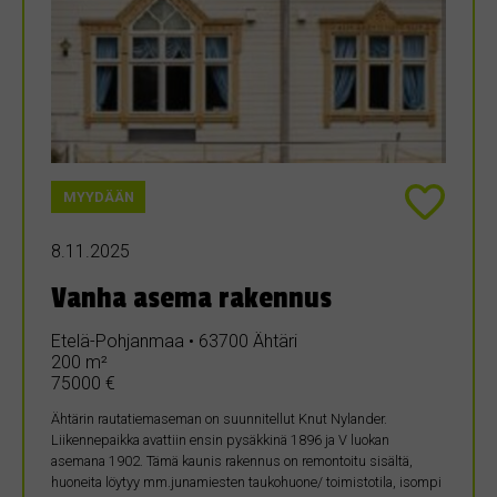
MYYDÄÄN
8.11.2025
Vanha asema rakennus
Etelä-Pohjanmaa • 63700 Ähtäri
200 m²
75000 €
Ähtärin rautatiemaseman on suunnitellut Knut Nylander.
Liikennepaikka avattiin ensin pysäkkinä 1896 ja V luokan
asemana 1902. Tämä kaunis rakennus on remontoitu sisältä,
huoneita löytyy mm.junamiesten taukohuone/ toimistotila, isompi