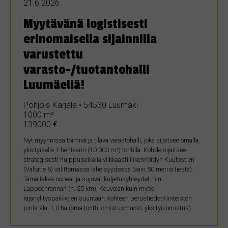
21.6.2026
Myytävänä logistisesti
erinomaisella sijainnilla
varustettu
varasto-/tuotantohalli
Luumäellä!
Pohjois-Karjala • 54530 Luumäki
1000 m²
139000 €
Nyt myynnissä toimiva ja tilava varastohalli, joka sijaitsee omalla,
yksityisellä 1 hehtaarin (10 000 m²) tontilla. Kohde sijaitsee
strategisesti huippupaikalla vilkkaasti liikennöidyn Kuutostien
(Valtatie 6) välittömässä läheisyydessä (vain 50 metriä tiestä).
Tämä takaa nopeat ja sujuvat kuljetusyhteydet niin
Lappeenrannan (n. 25 km), Kouvolan kuin myös
rajanylityspaikkojen suuntaan.Kohteen perustiedotKiinteistön
pinta-ala: 1,0 ha (oma tontti, omistusmuoto: yksityisomistus)….