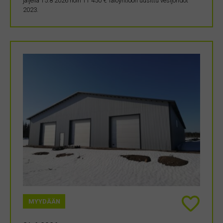
jäljellä 15.8 2026 noin 11 450 € Taloyhtiöön uusittu vesijohdot
2023.
MYYDÄÄN