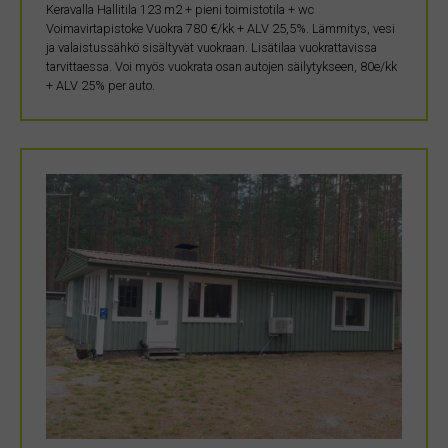
Keravalla Hallitila 123 m2 + pieni toimistotila + wc
Voimavirtapistoke Vuokra 780 €/kk + ALV 25,5%. Lämmitys, vesi
ja valaistussähkö sisältyvät vuokraan. Lisätilaa vuokrattavissa
tarvittaessa. Voi myös vuokrata osan autojen säilytykseen, 80e/kk
+ ALV 25% per auto.