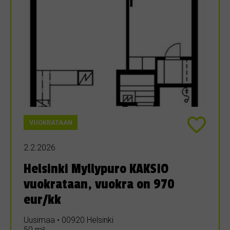
VUOKRATAAN
2.2.2026
Helsinki Myllypuro KAKSIO
vuokrataan, vuokra on 970
eur/kk
Uusimaa • 00920 Helsinki
50 m²