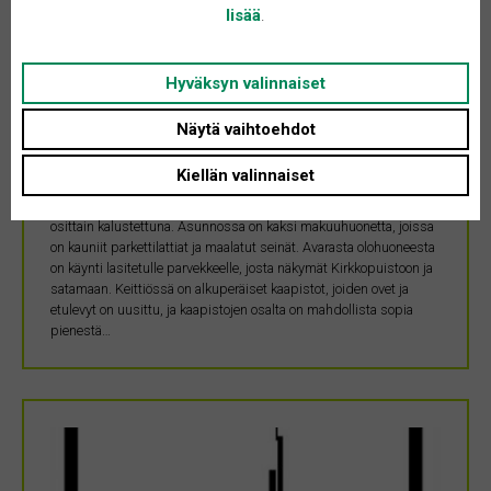
lisää
.
31.3.2026
Kolmio Naantalin keskustassa
Hyväksyn valinnaiset
Varsinais-Suomi • 21100 Naantali
84 m²
Näytä vaihtoehdot
850 €
Kiellän valinnaiset
Tilava ja valoisa kolmio Naantalin keskustassa, aivan
Kirkkopuiston kupeessa! Heti vapaa ja mahdollista vuokrata
osittain kalustettuna. Asunnossa on kaksi makuuhuonetta, joissa
on kauniit parkettilattiat ja maalatut seinät. Avarasta olohuoneesta
on käynti lasitetulle parvekkeelle, josta näkymät Kirkkopuistoon ja
satamaan. Keittiössä on alkuperäiset kaapistot, joiden ovet ja
etulevyt on uusittu, ja kaapistojen osalta on mahdollista sopia
pienestä…