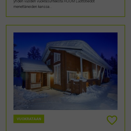
yhden vuoden vuokrasuhteesta.HUOM Luottotiedot
menettäneiden kanssa…
VUOKRATAAN