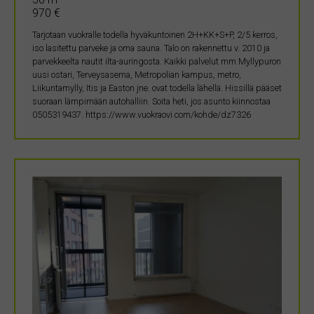
970 €
Tarjotaan vuokralle todella hyväkuntoinen 2H+KK+S+P, 2/5 kerros,
iso lasitettu parveke ja oma sauna. Talo on rakennettu v. 2010 ja
parvekkeelta nautit ilta-auringosta. Kaikki palvelut mm Myllypuron
uusi ostari, Terveysasema, Metropolian kampus, metro,
Liikuntamylly, Itis ja Easton jne. ovat todella lähellä. Hissillä pääset
suoraan lämpimään autohalliin. Soita heti, jos asunto kiinnostaa
0505319437. https://www.vuokraovi.com/kohde/dz7326