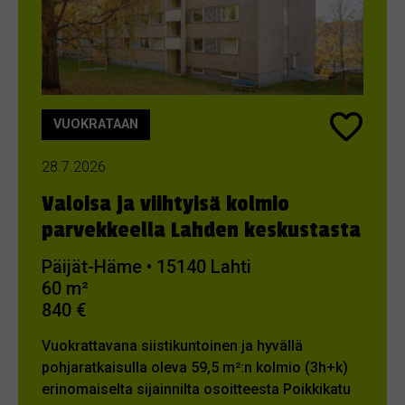
VUOKRATAAN
28.7.2026
Valoisa ja viihtyisä kolmio
parvekkeella Lahden keskustasta
Päijät-Häme • 15140 Lahti
60 m²
840 €
Vuokrattavana siistikuntoinen ja hyvällä
pohjaratkaisulla oleva 59,5 m²:n kolmio (3h+k)
erinomaiselta sijainnilta osoitteesta Poikkikatu