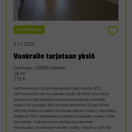
VUOKRATAAN
9.12.2025
Vuokralle tarjotaan yksiö
Uusimaa • 00880 Helsinki
28 m²
770 €
Herttoniemessä Työnjohtajankadulla sijaitsevasta 2022
valmistuneesta talosta vuokralle tarjolla 28 neliön 3 krs yksiö.
Asunto on uutta vastaavassa kunnossa.Ikkunat ja parveke
pohjois-itä suuntaan.Talossa omat vesimittarit.Elisan 50 Mb
netti.Vesimaksu ennakko 20 e kuukaudessa.Vuokra + vesimaksu
yhteensä 790 e.Vuokravakuus kahden kuukauden vuokra 1540e
tilinsiirtona. Vuokralaisen on otettava täysiarvoinen
kotivakuutus.Vuokrasopimukseen sisältyy sitoumus vähintää