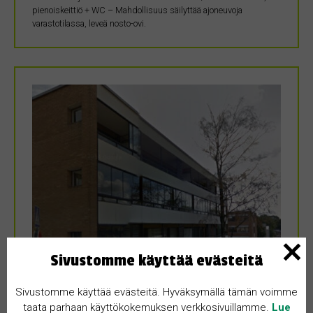
pienoiskeittiö + WC – Mahdollisuus säilyttää ajoneuvoja
varastotilassa, leveä nosto-ovi.
Sivustomme käyttää evästeitä
Sivustomme käyttää evästeitä. Hyväksymällä tämän voimme
VUOKRATAAN
taata parhaan käyttökokemuksen verkkosivuillamme.
Lue