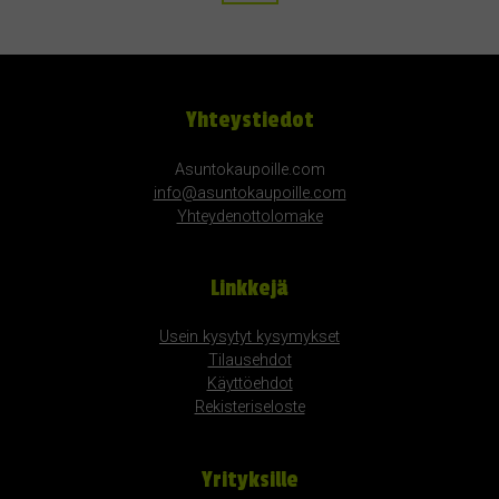
Yhteystiedot
Asuntokaupoille.com
info@asuntokaupoille.com
Yhteydenottolomake
Linkkejä
Usein kysytyt kysymykset
Tilausehdot
Käyttöehdot
Rekisteriseloste
Yrityksille