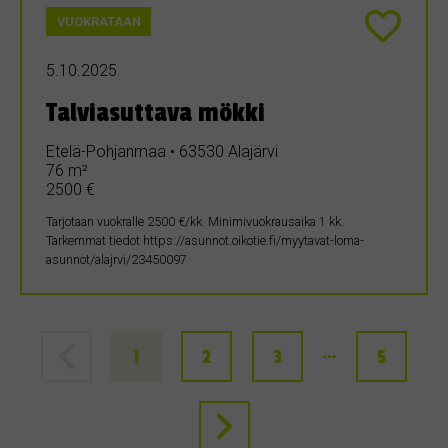
VUOKRATAAN
5.10.2025
Talviasuttava mökki
Etelä-Pohjanmaa • 63530 Alajärvi
76 m²
2500 €
Tarjotaan vuokralle 2500 €/kk. Minimivuokrausaika 1 kk.
Tarkemmat tiedot https://asunnot.oikotie.fi/myytavat-loma-
asunnot/alajrvi/23450097
…
1
2
3
5