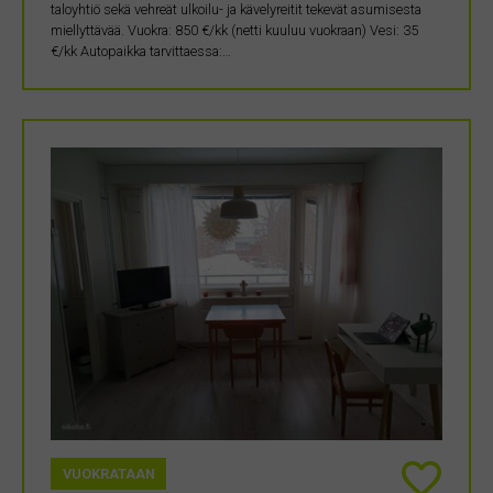
taloyhtiö sekä vehreät ulkoilu- ja kävelyreitit tekevät asumisesta
miellyttävää. Vuokra: 850 €/kk (netti kuuluu vuokraan) Vesi: 35
€/kk Autopaikka tarvittaessa:…
VUOKRATAAN