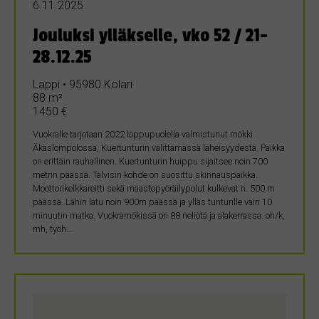
6.11.2025
Jouluksi ylläkselle, vko 52 / 21-
28.12.25
Lappi • 95980 Kolari
88 m²
1450 €
Vuokralle tarjotaan 2022 loppupuolella valmistunut mökki
Äkäslompolossa, Kuertunturin välittämässä läheisyydestä. Paikka
on erittäin rauhallinen. Kuertunturin huippu sijaitsee noin 700
metrin päässä. Talvisin kohde on suosittu skinnauspaikka.
Moottorikelkkareitti sekä maastopyöräilypolut kulkevat n. 500 m
päässä. Lähin latu noin 900m päässä ja ylläs tunturille vain 10
minuutin matka. Vuokramökissä on 88 neliötä ja alakerrassa. oh/k,
mh, työh….