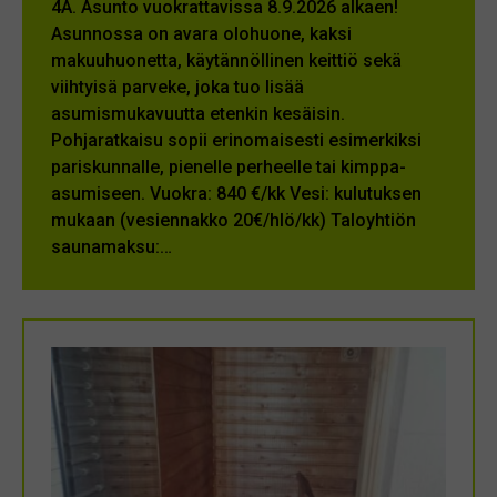
4A. Asunto vuokrattavissa 8.9.2026 alkaen!
Asunnossa on avara olohuone, kaksi
makuuhuonetta, käytännöllinen keittiö sekä
viihtyisä parveke, joka tuo lisää
asumismukavuutta etenkin kesäisin.
Pohjaratkaisu sopii erinomaisesti esimerkiksi
pariskunnalle, pienelle perheelle tai kimppa-
asumiseen. Vuokra: 840 €/kk Vesi: kulutuksen
mukaan (vesiennakko 20€/hlö/kk) Taloyhtiön
saunamaksu:…