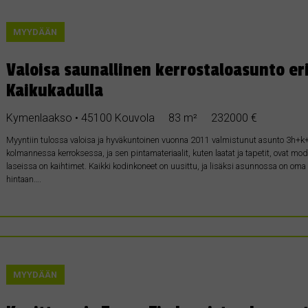
MYYDÄÄN
Valoisa saunallinen kerrostaloasunto eri
Kaikukadulla
Kymenlaakso • 45100 Kouvola
83 m²
232000 €
Myyntiin tulossa valoisa ja hyväkuntoinen vuonna 2011 valmistunut asunto 3h+k+
kolmannessa kerroksessa, ja sen pintamateriaalit, kuten laatat ja tapetit, ovat mod
laseissa on kaihtimet. Kaikki kodinkoneet on uusittu, ja lisäksi asunnossa on o
hintaan….
MYYDÄÄN