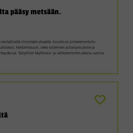
alta pääsy metsään.
rauhallisella Hirsimäen alueella. Asunto on pintaremontoitu
uktioliesi, kiertoilmauuni, sekä rosterinen astianpesukone ja
teydessä. Taloyhtiön käyttövesi- ja sähköremontin aikana vuonna
ltä