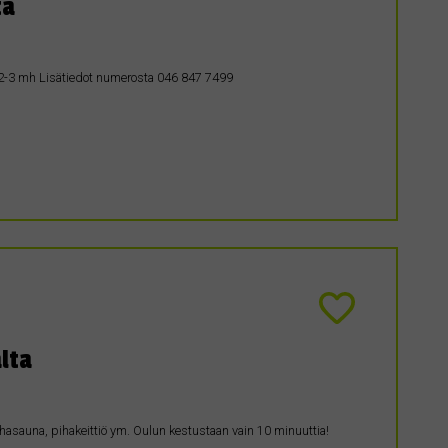
ta
. 2-3 mh Lisätiedot numerosta 046 847 7499
lta
, pihasauna, pihakeittiö ym. Oulun kestustaan vain 10 minuuttia!