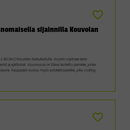
nomaisella sijainnilla Kouvolan
s 83.0m2 Kouvolan Kaikukadulta. Asunto sijaitsee talon
ernit ja ajattomat. Asunnossa on tilava lasitettu parveke, jonka
ma sauna. Kauppaan kuuluu myös autokatospaikka, joka sisältyy