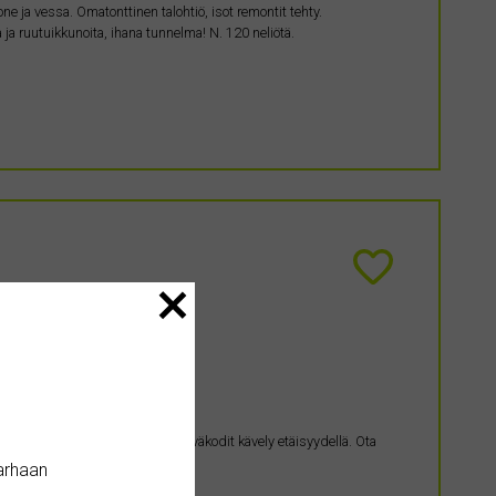
e ja vessa. Omatonttinen talohtiö, isot remontit tehty.
 ja ruutuikkunoita, ihana tunnelma! N. 120 neliötä.
illa
 joka suuntaa, sekä koulut ja päiväkodit kävely etäisyydellä. Ota
arhaan