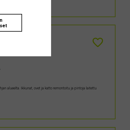
än
iset
a
an alueelta. Ikkunat, ovet ja katto remontoitu ja pintoja laitettu