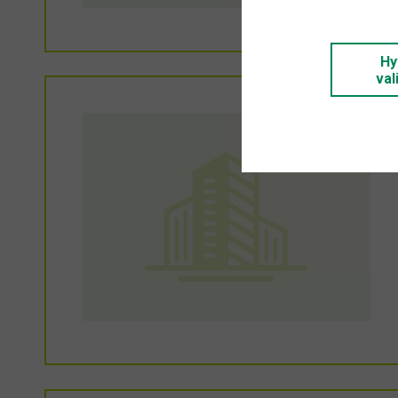
Hy
val