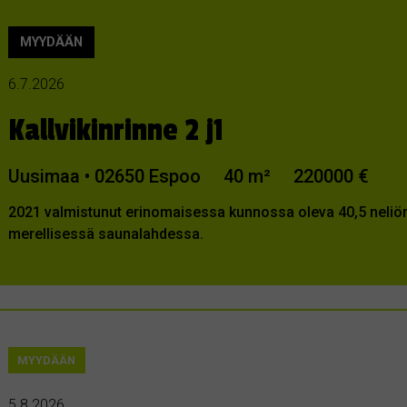
MYYDÄÄN
6.7.2026
Kallvikinrinne 2 j1
Uusimaa • 02650 Espoo
40 m²
220000 €
2021 valmistunut erinomaisessa kunnossa oleva 40,5 neliön 
merellisessä saunalahdessa.
MYYDÄÄN
5.8.2026