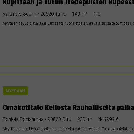
Kupittaan ja Turun Tiedepuiston kupees
Varsinais-Suomi • 20520 Turku
149 m²
1 €
Myydään osuus tilavasta ja valoisasta huoneistosta vakavaraisessa taloyhtiössä
MYYDÄÄN
Omakotitalo Kellosta Rauhalliselta paika
Pohjois-Pohjanmaa • 90820 Oulu
200 m²
449999 €
Myydään iso- ja hienotalo oikein rauhalliselta paikalta kellosta. Talo, iso autotalli