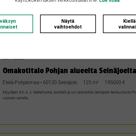
käyttökokemuksen verkkosivuillamme.
Lue lisää
.
väksyn
Näytä
Kiell
innaiset
vaihtoehdot
valinna
MYYDÄÄN
26.7.2026
Omakotitalo Pohjan alueelta Seinäjoelt
Etelä-Pohjanmaa • 60120 Seinäjoki
125 m²
195000 €
Myydään 4 h, k, s, takkahuone, autotalli ja iso varastotila Seinäjoen keskustasta Pohj
vuosien varrella.