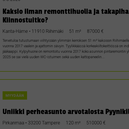
Kaksio ilman remonttihuolia ja takapih
Kiinnostuitko?
Kanta-Häme • 11910 Riihimäki
51 m²
87000 €
Tervetuloa tutustumaan viihtyisään ylimmän kerroksen 51 m² kaksioon Riihimäelle 
vuonna 2017 vaalein ja ajattomin sävyin. Tyylikkäässä korkeakiiltokeittiössä on ind
jääkaappi. Kylpyhuone on remontoitu vuonna 2017 koko asunnon pintaremontin yh
2025 se sai vielä uuden WC-istuimen sekä uuden kattopaneelin….
MYYDÄÄN
Uniikki perheasunto arvotalosta Pyyniki
Pirkanmaa • 33200 Tampere
120 m²
510000 €