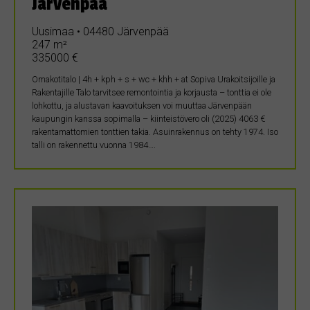
Järvenpää
Uusimaa • 04480 Järvenpää
247 m²
335000 €
Omakotitalo | 4h + kph + s + wc + khh + at Sopiva Urakoitsijoille ja
Rakentajille Talo tarvitsee remontointia ja korjausta – tonttia ei ole
lohkottu, ja alustavan kaavoituksen voi muuttaa Järvenpään
kaupungin kanssa sopimalla – kiinteistövero oli (2025) 4063 €
rakentamattomien tonttien takia. Asuinrakennus on tehty 1974. Iso
talli on rakennettu vuonna 1984….