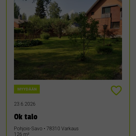
MYYDÄÄN
23.6.2026
Ok talo
Pohjois-Savo • 78310 Varkaus
126 m²