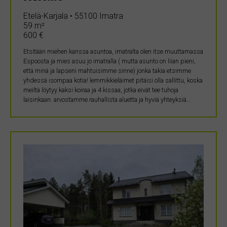
Etelä-Karjala • 55100 Imatra
59 m²
600 €
Etsitään miehen kanssa asuntoa, imatralta olen itse muuttamassa
Espoosta ja mies asuu jo imatralla ( mutta asunto on liian pieni,
että minä ja lapseni mahtuisimme sinne) jonka takia etsimme
yhdessä isompaa kotia! lemmikkieläimet pitäisi olla sallittu, koska
meiltä löytyy kaksi koiraa ja 4 kissaa, jotka eivät tee tuhoja
laisinkaan. arvostamme rauhallista aluetta ja hyviä yhteyksiä…