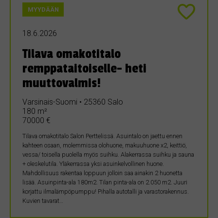
MYYDÄÄN
18.6.2026
Tilava omakotitalo
remppataitoiselle- heti
muuttovalmis!
Varsinais-Suomi • 25360 Salo
180 m²
70000 €
Tilava omakotitalo Salon Perttelissä. Asuintalo on jaettu ennen
kahteen osaan, molemmissa olohuone, makuuhuone x2, keittiö,
vessa/ toisella puolella myös suihku. Alakerrassa suihku ja sauna
+ oleskelutila. Yläkerrassa yksi asuinkelvollinen huone.
Mahdollisuus rakentaa loppuun jolloin saa ainakin 2 huonetta
lisää. Asuinpinta-ala 180m2. Tilan pinta-ala on 2.050 m2. Juuri
korjattu ilmalämpöpumppu! Pihalla autotalli ja varastorakennus.
Kuvien tavarat…