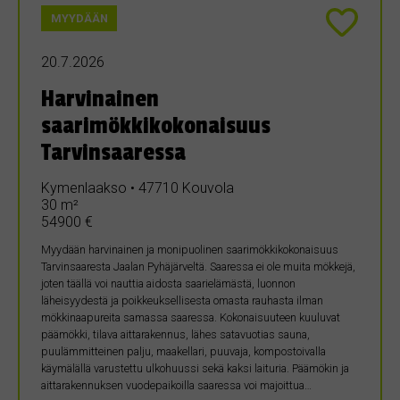
MYYDÄÄN
20.7.2026
Harvinainen
saarimökkikokonaisuus
Tarvinsaaressa
Kymenlaakso • 47710 Kouvola
30 m²
54900 €
Myydään harvinainen ja monipuolinen saarimökkikokonaisuus
Tarvinsaaresta Jaalan Pyhäjärveltä. Saaressa ei ole muita mökkejä,
joten täällä voi nauttia aidosta saarielämästä, luonnon
läheisyydestä ja poikkeuksellisesta omasta rauhasta ilman
mökkinaapureita samassa saaressa. Kokonaisuuteen kuuluvat
päämökki, tilava aittarakennus, lähes satavuotias sauna,
puulämmitteinen palju, maakellari, puuvaja, kompostoivalla
käymälällä varustettu ulkohuussi sekä kaksi laituria. Päämökin ja
aittarakennuksen vuodepaikoilla saaressa voi majoittua…