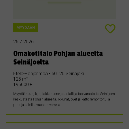
MYYDÄÄN
26.7.2026
Omakotitalo Pohjan alueelta
Seinäjoelta
Etelä-Pohjanmaa • 60120 Seinäjoki
125 m²
195000 €
Myydään 4 h, k, s, takkahuone, autotalli ja iso varastotila Seinäjoen
keskustasta Pohjan alueelta. Ikkunat, ovet ja katto remontoitu ja
pintoja laitettu vuosien varrella.