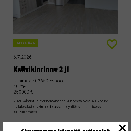
MYYDÄÄN
6.7.2026
Kallvikinrinne 2 j1
Uusimaa • 02650 Espoo
40 m²
250000 €
2021 valmistunut erinomaisessa kunnossa oleva 40,5 neliön
rivitalokaksio hyvin hoidetussa taloyhtiössä merellisessä
saunalahdessa.