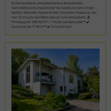
Etsitkö laadukasta, energiatehokasta ja kestävää kotia
luonnonläheisestä ympäristöstä? Nyt tarjolla alun perin omaan
käyttöön rakennettu Siporex-kivitalo Oulunsalon Varjakassa, vain
noin 20 minuutin ajomatkan päässä Oulun keskustasta. 💰
**Hintapyyntö: 398 000 €** ✨ **Kodin parhaat puolet:** ✔️
Asuinpinta-ala **148 m²** ✔️ Oma tontti noin…