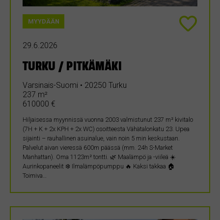
MYYDÄÄN
29.6.2026
TURKU / PITKÄMÄKI
Varsinais-Suomi • 20250 Turku
237 m²
610000 €
Hiljaisessa myynnissä vuonna 2003 valmistunut 237 m² kivitalo
(7H + K + 2x KPH + 2x WC) osoitteesta Vähätalonkatu 23. Upea
sijainti – rauhallinen asuinalue, vain noin 5 min keskustaan.
Palvelut aivan vieressä 600m päässä (mm. 24h S-Market
Manhattan). Oma 1123m² tontti. 🌿 Maalämpö ja -viileä ☀️
Aurinkopaneelit ❄️ Ilmalämpöpumppu 🔥 Kaksi takkaa 🏠
Toimiva…