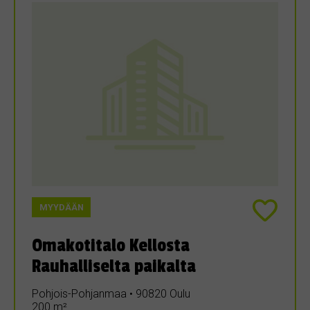
MYYDÄÄN
Omakotitalo Kellosta
Rauhalliselta paikalta
Pohjois-Pohjanmaa • 90820 Oulu
200 m²