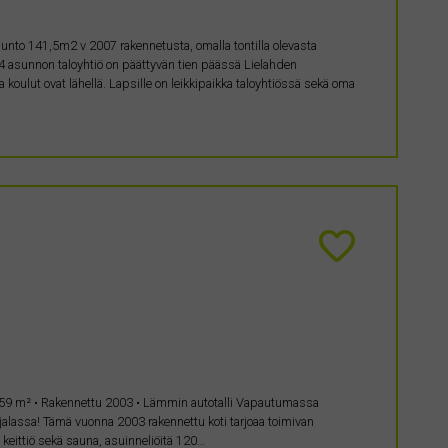
asunto 141,5m2 v 2007 rakennetusta, omalla tontilla olevasta
14 asunnon taloyhtiö on päättyvän tien päässä Lielahden
a koulut ovat lähellä. Lapsille on leikkipaikka taloyhtiössä sekä oma
 / 159 m² • Rakennettu 2003 • Lämmin autotalli Vapautumassa
Toijalassa! Tämä vuonna 2003 rakennettu koti tarjoaa toimivan
n keittiö sekä sauna, asuinneliöitä 120…