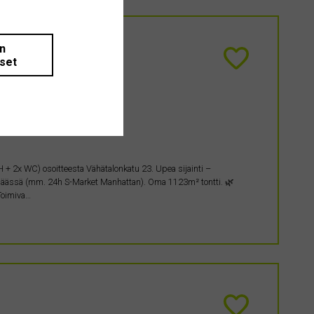
än
iset
 + 2x WC) osoitteesta Vähätalonkatu 23. Upea sijainti –
m päässä (mm. 24h S-Market Manhattan). Oma 1123m² tontti. 🌿
Toimiva…