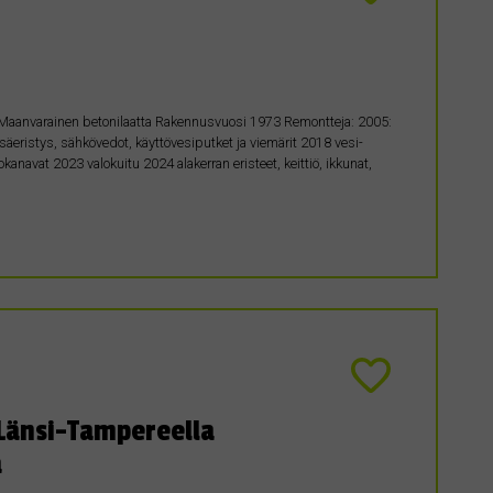
sta Maanvarainen betonilaatta Rakennusvuosi 1973 Remontteja: 2005:
säeristys, sähkövedot, käyttövesiputket ja viemärit 2018 vesi-
navat 2023 valokuitu 2024 alakerran eristeet, keittiö, ikkunat,
Länsi-Tampereella
ä