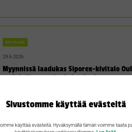
MYYDÄÄN
29.6.2026
Myynnissä laadukas Siporex-kivitalo Ou
mahdollista osake Oulun keskustasta
Pohjois-Pohjanmaa • 90470 Oulu
148 m²
398000 €
🏡 **Myynnissä laadukas Siporex-kivitalo Oulussa, Oulunsalon Varjakassa – vaih
Sivustomme käyttää evästeitä
energiatehokasta ja kestävää kotia luonnonläheisestä ympäristöstä? Nyt tarjolla a
Varjakassa, vain noin 20 minuutin ajomatkan päässä Oulun keskustasta. 💰 **Hin
ala **148 m²** ✔️ Oma tontti noin…
tomme käyttää evästeitä. Hyväksymällä tämän voimme taata p