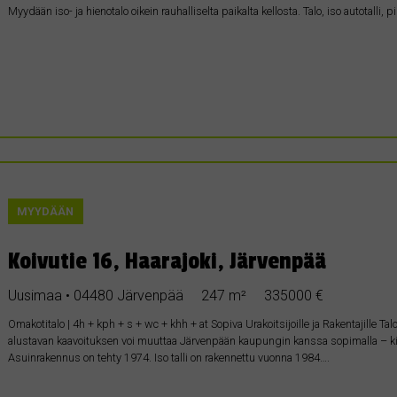
Myydään iso- ja hienotalo oikein rauhalliselta paikalta kellosta. Talo, iso autotalli
MYYDÄÄN
Koivutie 16, Haarajoki, Järvenpää
Uusimaa • 04480 Järvenpää
247 m²
335000 €
Omakotitalo | 4h + kph + s + wc + khh + at Sopiva Urakoitsijoille ja Rakentajille Talo 
alustavan kaavoituksen voi muuttaa Järvenpään kaupungin kanssa sopimalla – kiin
Asuinrakennus on tehty 1974. Iso talli on rakennettu vuonna 1984….