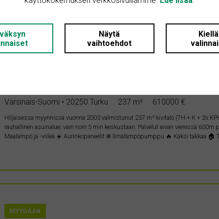
käyttökokemuksen verkkosivuillamme.
Lue lisää
.
väksyn
Näytä
Kiell
MYYDÄÄN
innaiset
vaihtoehdot
valinna
29.6.2026
TURKU / PITKÄMÄKI
Varsinais-Suomi • 20250 Turku
237 m²
610000 €
Hiljaisessa myynnissä vuonna 2003 valmistunut 237 m² kivitalo (7H + K + 2x KPH
rauhallinen asuinalue, vain noin 5 min keskustaan. Palvelut aivan vieressä 600
Maalämpö ja -viileä ☀️ Aurinkopaneelit ❄️ Ilmalämpöpumppu 🔥 Kaksi takkaa 🏠 
MYYDÄÄN