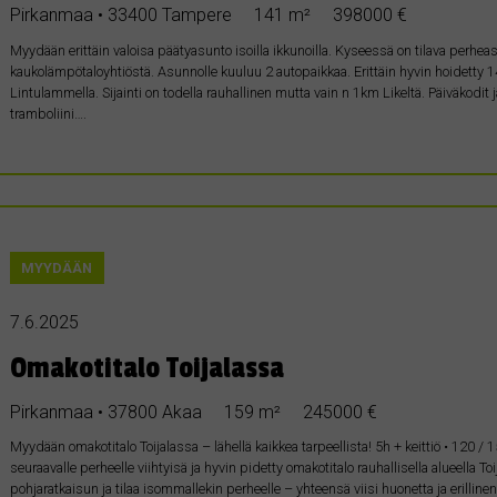
Pirkanmaa • 33400 Tampere
141 m²
398000 €
Myydään erittäin valoisa päätyasunto isoilla ikkunoilla. Kyseessä on tilava perhe
kaukolämpötaloyhtiöstä. Asunnolle kuuluu 2 autopaikkaa. Erittäin hyvin hoidetty 
Lintulammella. Sijainti on todella rauhallinen mutta vain n 1km Likeltä. Päiväkodit j
tramboliini….
MYYDÄÄN
7.6.2025
Omakotitalo Toijalassa
Pirkanmaa • 37800 Akaa
159 m²
245000 €
Myydään omakotitalo Toijalassa – lähellä kaikkea tarpeellista! 5h + keittiö • 120
seuraavalle perheelle viihtyisä ja hyvin pidetty omakotitalo rauhallisella alueella 
pohjaratkaisun ja tilaa isommallekin perheelle – yhteensä viisi huonetta ja erilline