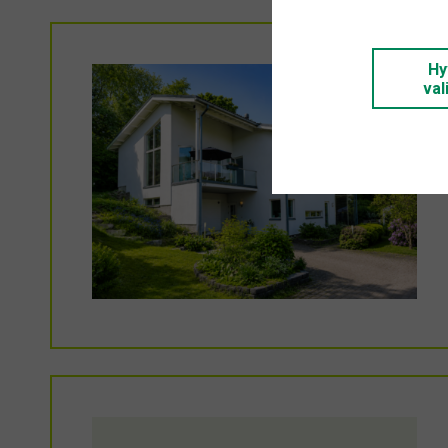
Hy
val