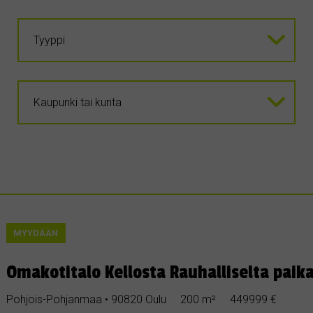
MYYDÄÄN
Omakotitalo Kellosta Rauhalliselta paika
Pohjois-Pohjanmaa • 90820 Oulu
200 m²
449999 €