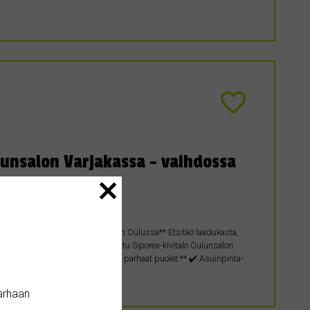
lunsalon Varjakassa – vaihdossa
to mahdollista keskusta-asuntoon Oulussa** Etsitkö laadukasta,
lun perin omaan käyttöön rakennettu Siporex-kivitalo Oulunsalon
tapyyntö: 398 000 €** ✨ **Kodin parhaat puolet:** ✔️ Asuinpinta-
arhaan