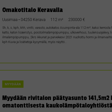
Omakotitalo Keravalla
Uusimaa • 04250 Kerava
112 m²
230000 €
5h, k, s, kph, khh, vintti, varasto, autokatos Asuinpinta-ala 112 m², kaksi kerro
katto, katon lisäeristys, poistoilmalämpöpumppu, ulkoverhous, tuulensuojalevy, li
ilmalämpöpumppu, 2krs ikkunat ja parvekeovi 2021 nuohottu hormi ja ilmanvaihtoka
kph Kuvia ja lisätietoja kysymällä, myös näyttö…
MYYDÄÄN
Myydään rivitalon päätyasunto 141,5m2 
omatonttisesta kaukolämpötaloyhtiöst