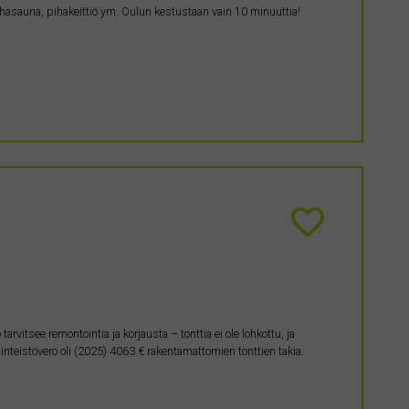
, pihasauna, pihakeittiö ym. Oulun kestustaan vain 10 minuuttia!
tarvitsee remontointia ja korjausta – tonttia ei ole lohkottu, ja
teistövero oli (2025) 4063 € rakentamattomien tonttien takia.