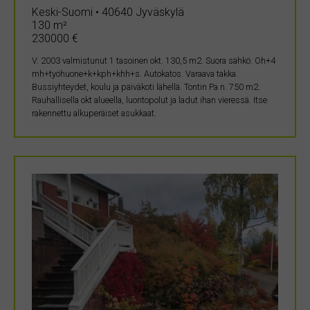
Keski-Suomi • 40640 Jyväskylä
130 m²
230000 €
V. 2003 valmistunut 1 tasoinen okt. 130,5 m2. Suora sähkö. Oh+4
mh+työhuone+k+kph+khh+s. Autokatos. Varaava takka.
Bussiyhteydet, koulu ja päiväkoti lähellä. Tontin Pa n. 750 m2.
Rauhallisella okt alueella, luontopolut ja ladut ihan vieressä. Itse
rakennettu alkuperäiset asukkaat.