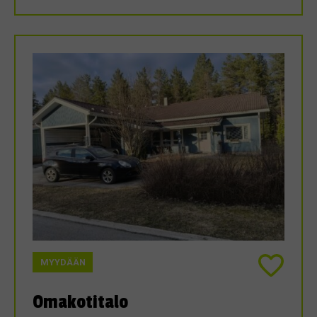
MYYDÄÄN
Omakotitalo