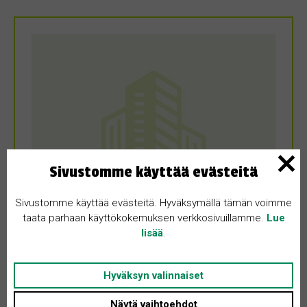
Sivustomme käyttää evästeitä
Sivustomme käyttää evästeitä. Hyväksymällä tämän voimme
taata parhaan käyttökokemuksen verkkosivuillamme.
Lue
lisää
.
MYYDÄÄN
17.6.2026
Hyväksyn valinnaiset
Paritalo 75m2
Näytä vaihtoehdot