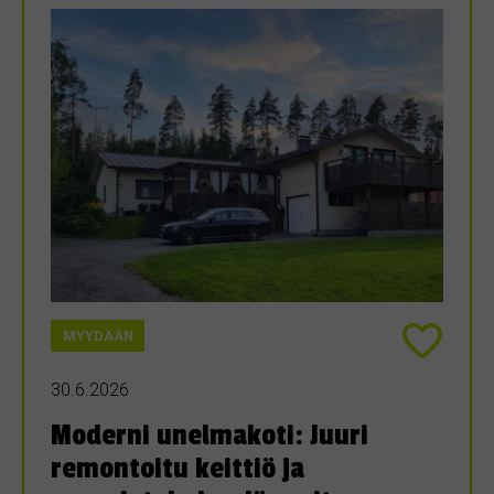
MYYDÄÄN
30.6.2026
Moderni unelmakoti: Juuri
remontoitu keittiö ja