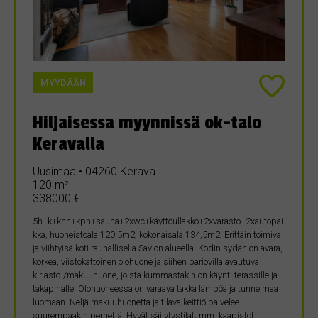
MYYDÄÄN
Hiljaisessa myynnissä ok-talo
Keravalla
Uusimaa • 04260 Kerava
120 m²
338000 €
5h+k+khh+kph+sauna+2xwc+käyttöullakko+2xvarasto+2xautopai
kka, huoneistoala 120,5m2, kokonaisala 134,5m2. Erittäin toimiva
ja viihtyisä koti rauhallisella Savion alueella. Kodin sydän on avara,
korkea, viistokattoinen olohuone ja siihen pariovilla avautuva
kirjasto-/makuuhuone, joista kummastakin on käynti terassille ja
takapihalle. Olohuoneessa on varaava takka lämpöä ja tunnelmaa
luomaan. Neljä makuuhuonetta ja tilava keittiö palvelee
suurempaakin perhettä. Hyvät säilytystilat; mm. kaapistot