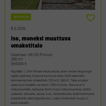
MYYDÄÄN
8.5.2026
Iso, moneksi muuttuva
omakotitalo
Uusimaa • 06100 Porvoo
280 m²
565000 €
Myydään 1,2 km Porvoon keskustasta, aivan vanhan kaupungin
rajalla sijaitseva, hyvässä kunnossa oleva 2003 rakennettu
kolmikerroksinen omakotitalo 220 m2/ 280m2. Taloa ympäröi
upea hyvin hoidettu iso reilun 1000 m2 piha. Talossa on 6
makuuhuonetta, työhuone (toimii myös makuuhuonena), keittiö,
ruokasali, olohuone, sauna, 4 wc, harrastehuone, kodinhoitohuone,
askartelutila sekä biljardihuone. Lisäksi kiinteistöön kuuluu 2
auton autotalli…