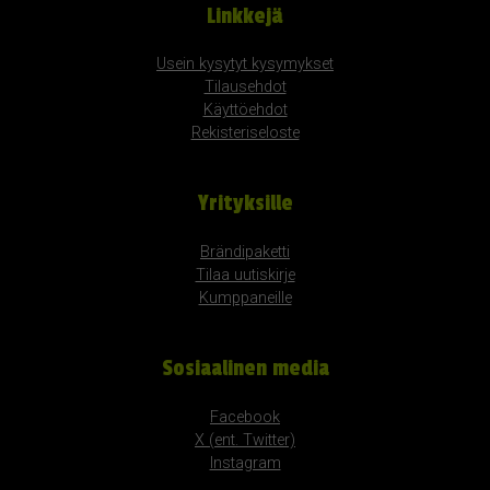
Linkkejä
Usein kysytyt kysymykset
Tilausehdot
Käyttöehdot
Rekisteriseloste
Yrityksille
Brändipaketti
Tilaa uutiskirje
Kumppaneille
Sosiaalinen media
Facebook
X (ent. Twitter)
Instagram