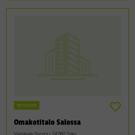
MYYDÄÄN
Omakotitalo Salossa
Varsinais-Suomi • 24280 Salo