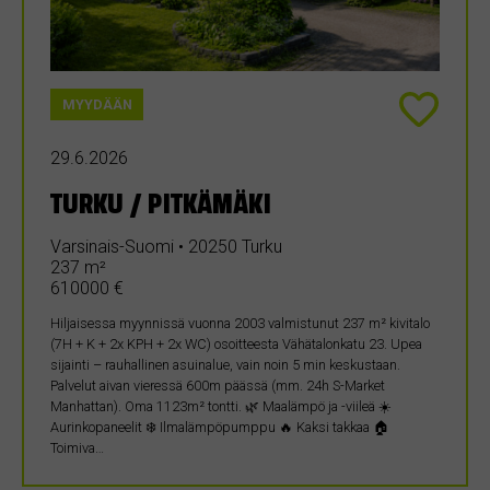
MYYDÄÄN
29.6.2026
TURKU / PITKÄMÄKI
Varsinais-Suomi • 20250 Turku
237 m²
610000 €
Hiljaisessa myynnissä vuonna 2003 valmistunut 237 m² kivitalo
(7H + K + 2x KPH + 2x WC) osoitteesta Vähätalonkatu 23. Upea
sijainti – rauhallinen asuinalue, vain noin 5 min keskustaan.
Palvelut aivan vieressä 600m päässä (mm. 24h S-Market
Manhattan). Oma 1123m² tontti. 🌿 Maalämpö ja -viileä ☀️
Aurinkopaneelit ❄️ Ilmalämpöpumppu 🔥 Kaksi takkaa 🏠
Toimiva…