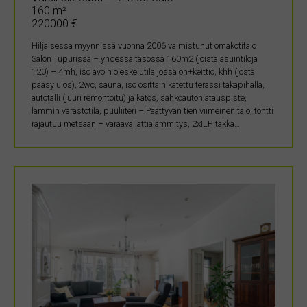
160 m²
220000 €
Hiljaisessa myynnissä vuonna 2006 valmistunut omakotitalo
Salon Tupurissa – yhdessä tasossa 160m2 (joista asuintiloja
120) – 4mh, iso avoin oleskelutila jossa oh+keittiö, khh (josta
pääsy ulos), 2wc, sauna, iso osittain katettu terassi takapihalla,
autotalli (juuri remontoitu) ja katos, sähköautonlatauspiste,
lämmin varastotila, puuliiteri – Päättyvän tien viimeinen talo, tontti
rajautuu metsään – varaava lattialämmitys, 2xILP, takka…