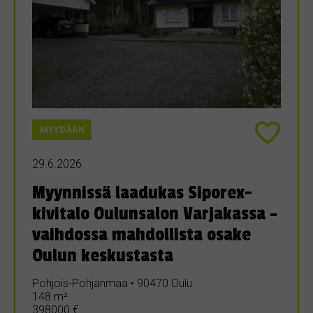
MYYDÄÄN
29.6.2026
Myynnissä laadukas Siporex-
kivitalo Oulunsalon Varjakassa –
vaihdossa mahdollista osake
Oulun keskustasta
Pohjois-Pohjanmaa • 90470 Oulu
148 m²
398000 €