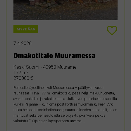
MYYDÄÄN
7.4.2026
Omakotitalo Muuramessa
Keski-Suomi • 40950 Muurame
177 m²
270000 €
Perheelle täydellinen koti Muuramessa – päättyvän kadun
rauhassa! Tilava 177 m² omakotitalo, jossa neljä makuuhuonetta,
avara tupakeittiö ja kaksi terassia. Julkisivun puoleiselta terassilta
kurkkii Päijänne – kuin oma postikortti aamukahvin kylkeen. Arki
rullaa helposti: kodinhoitohuone, sauna ja kahden auton talli, johon
mahtuvat sekä perheauto että se projekti, joka “vielä joskus
valmistuu”. Sijainti on lapsiperheen unelma:…