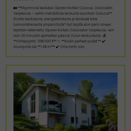
🏡 **Myynnissä laadukas Siporex-kivitalo Oulussa, Oulunsalon
Varjakassa – vaihto mahdollista keskusta-asuntoon Oulussa**
Etsitkö laadukasta, energiatehokasta ja kestävää kotia
luonnonläheisestä ympäristöstä? Nyt tarjolla alun perin omaan
käyttöön rakennettu Siporex-kivitalo Oulunsalon Varjakassa, vain
noin 20 minuutin ajomatkan päässä Oulun keskustasta. 💰
**Hintapyyntö: 398 000 €** ✨ **Kodin parhaat puolet:** ✔️
Asuinpinta-ala **148 m²** ✔️ Oma tontti noin…