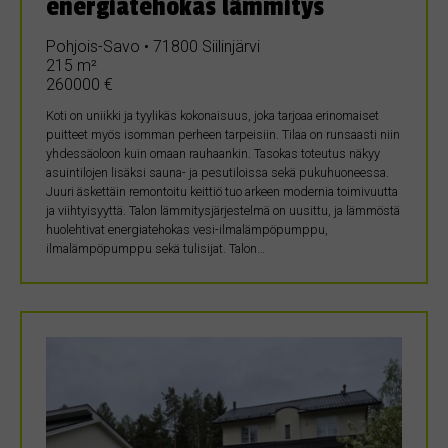
energiatehokas lämmitys
Pohjois-Savo • 71800 Siilinjärvi
215 m²
260000 €
Koti on uniikki ja tyylikäs kokonaisuus, joka tarjoaa erinomaiset
puitteet myös isomman perheen tarpeisiin. Tilaa on runsaasti niin
yhdessäoloon kuin omaan rauhaankin. Tasokas toteutus näkyy
asuintilojen lisäksi sauna- ja pesutiloissa sekä pukuhuoneessa.
Juuri äskettäin remontoitu keittiö tuo arkeen modernia toimivuutta
ja viihtyisyyttä. Talon lämmitysjärjestelmä on uusittu, ja lämmöstä
huolehtivat energiatehokas vesi-ilmalämpöpumppu,
ilmalämpöpumppu sekä tulisijat. Talon…