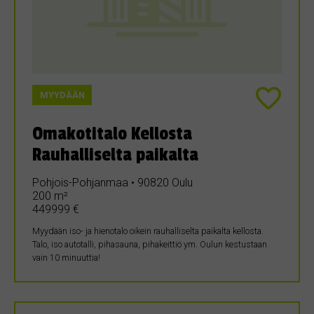
MYYDÄÄN
Omakotitalo Kellosta
Rauhalliselta paikalta
Pohjois-Pohjanmaa • 90820 Oulu
200 m²
449999 €
Myydään iso- ja hienotalo oikein rauhalliselta paikalta kellosta.
Talo, iso autotalli, pihasauna, pihakeittiö ym. Oulun kestustaan
vain 10 minuuttia!