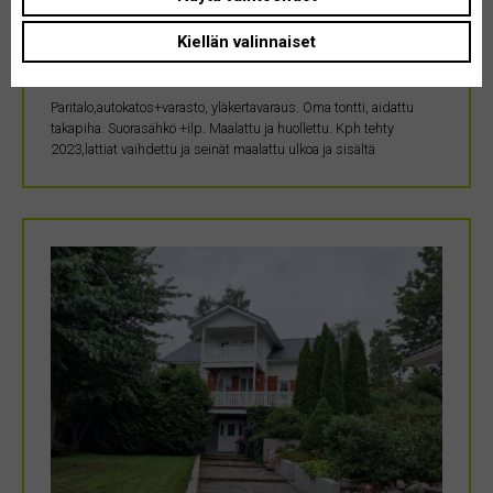
Pohjois-Pohjanmaa • 91900 Liminka
Kiellän valinnaiset
75 m²
165000 €
Paritalo,autokatos+varasto, yläkertavaraus. Oma tontti, aidattu
takapiha. Suorasähkö +ilp. Maalattu ja huollettu. Kph tehty
2023,lattiat vaihdettu ja seinät maalattu ulkoa ja sisältä