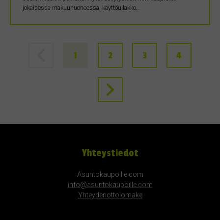
jokaisessa makuuhuoneessa, käyttöullakko…
1
2
3
4
Yhteystiedot
Asuntokaupoille.com
info@asuntokaupoille.com
Yhteydenottolomake