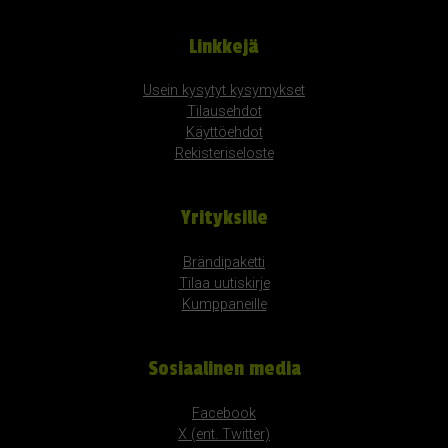
Linkkejä
Usein kysytyt kysymykset
Tilausehdot
Käyttöehdot
Rekisteriseloste
Yrityksille
Brändipaketti
Tilaa uutiskirje
Kumppaneille
Sosiaalinen media
Facebook
X (ent. Twitter)