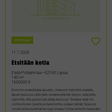
OSTETAAN
11.7.2026
Etsitään kotia
Etelä-Pohjanmaa • 62160 Lapua
140 m²
1600000 €
Etsimme omakotitaloa lapualta , mieluusti männikön alueelta,
lapset koulussa siellä joten toiveena että koti löytyisi sellaiselta
sijainnilta, että pystyisivät jatkaa koulussa. Toiveena neljä mh ,
siistikuntoinen (pientä pintaremonttia voidaan tehdä) Tarjoa jos
sinulla tiedossa kohde tai myyt omaasi! (Hinta remontin tarpeiden