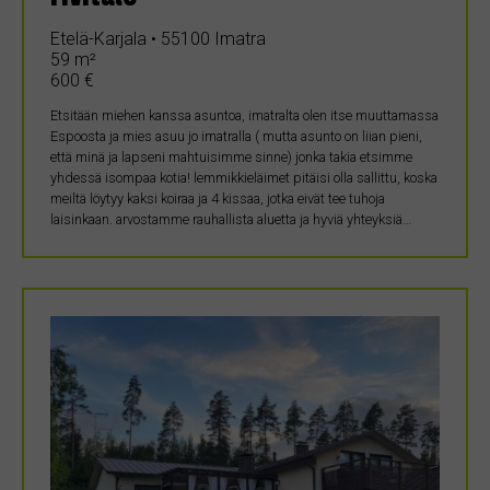
Etelä-Karjala • 55100 Imatra
59 m²
600 €
Etsitään miehen kanssa asuntoa, imatralta olen itse muuttamassa
Espoosta ja mies asuu jo imatralla ( mutta asunto on liian pieni,
että minä ja lapseni mahtuisimme sinne) jonka takia etsimme
yhdessä isompaa kotia! lemmikkieläimet pitäisi olla sallittu, koska
meiltä löytyy kaksi koiraa ja 4 kissaa, jotka eivät tee tuhoja
laisinkaan. arvostamme rauhallista aluetta ja hyviä yhteyksiä…