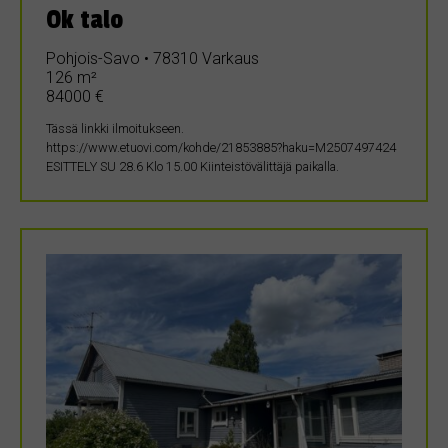
Ok talo
Pohjois-Savo • 78310 Varkaus
126 m²
84000 €
Tässä linkki ilmoitukseen.
https://www.etuovi.com/kohde/21853885?haku=M2507497424
ESITTELY SU 28.6 Klo 15.00 Kiinteistövälittäjä paikalla.