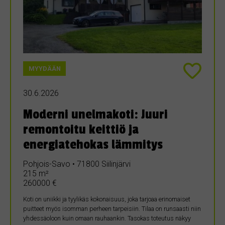
MYYDÄÄN
30.6.2026
Moderni unelmakoti: Juuri
remontoitu keittiö ja
energiatehokas lämmitys
Pohjois-Savo • 71800 Siilinjärvi
215 m²
260000 €
Koti on uniikki ja tyylikäs kokonaisuus, joka tarjoaa erinomaiset
puitteet myös isomman perheen tarpeisiin. Tilaa on runsaasti niin
yhdessäoloon kuin omaan rauhaankin. Tasokas toteutus näkyy