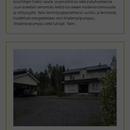
asuintilojen lisäksi sauna- ja pesutiloissa sekä pukuhuoneessa.
Juuri äskettäin remontoitu keittiö tuo arkeen modernia toimivuutta
ja viihtyisyyttä. Talon lämmitysjärjestelmä on uusittu, ja lämmöstä
huolehtivat energiatehokas vesi-ilmalämpöpumppu,
ilmalämpöpumppu sekä tulisijat. Talon…