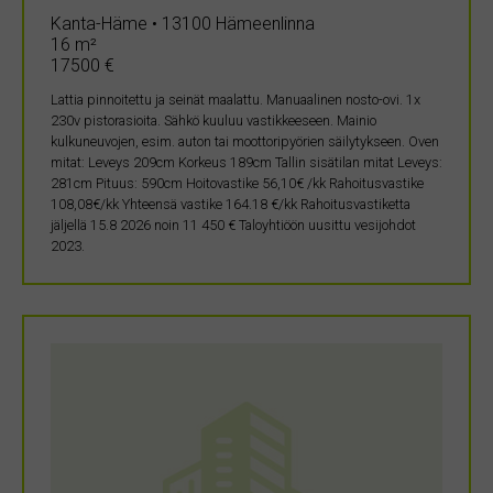
Kanta-Häme • 13100 Hämeenlinna
16 m²
17500 €
Lattia pinnoitettu ja seinät maalattu. Manuaalinen nosto-ovi. 1x
230v pistorasioita. Sähkö kuuluu vastikkeeseen. Mainio
kulkuneuvojen, esim. auton tai moottoripyörien säilytykseen. Oven
mitat: Leveys 209cm Korkeus 189cm Tallin sisätilan mitat Leveys:
281cm Pituus: 590cm Hoitovastike 56,10€ /kk Rahoitusvastike
108,08€/kk Yhteensä vastike 164.18 €/kk Rahoitusvastiketta
jäljellä 15.8 2026 noin 11 450 € Taloyhtiöön uusittu vesijohdot
2023.