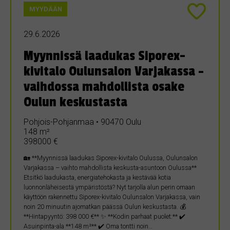
MYYDÄÄN
29.6.2026
Myynnissä laadukas Siporex-
kivitalo Oulunsalon Varjakassa –
vaihdossa mahdollista osake
Oulun keskustasta
Pohjois-Pohjanmaa • 90470 Oulu
148 m²
398000 €
🏡 **Myynnissä laadukas Siporex-kivitalo Oulussa, Oulunsalon
Varjakassa – vaihto mahdollista keskusta-asuntoon Oulussa**
Etsitkö laadukasta, energiatehokasta ja kestävää kotia
luonnonläheisestä ympäristöstä? Nyt tarjolla alun perin omaan
käyttöön rakennettu Siporex-kivitalo Oulunsalon Varjakassa, vain
noin 20 minuutin ajomatkan päässä Oulun keskustasta. 💰
**Hintapyyntö: 398 000 €** ✨ **Kodin parhaat puolet:** ✔️
Asuinpinta-ala **148 m²** ✔️ Oma tontti noin…