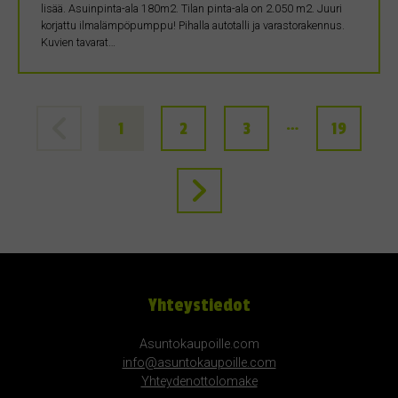
lisää. Asuinpinta-ala 180m2. Tilan pinta-ala on 2.050 m2. Juuri
korjattu ilmalämpöpumppu! Pihalla autotalli ja varastorakennus.
Kuvien tavarat…
…
1
2
3
19
Yhteystiedot
Asuntokaupoille.com
info@asuntokaupoille.com
Yhteydenottolomake