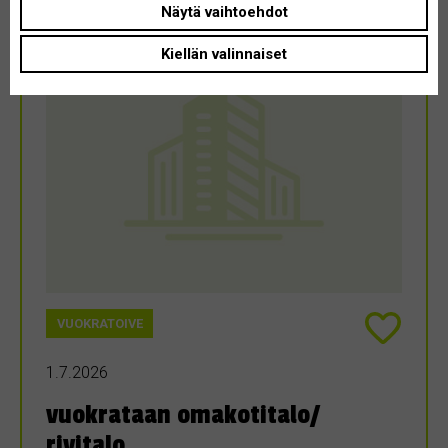
Näytä vaihtoehdot
Kiellän valinnaiset
VUOKRATOIVE
1.7.2026
vuokrataan omakotitalo/
rivitalo