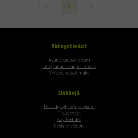
1
Yhteystiedot
Asuntokaupoille.com
info@asuntokaupoille.com
Yhteydenottolomake
Linkkejä
Usein kysytyt kysymykset
Tilausehdot
Käyttöehdot
Rekisteriseloste