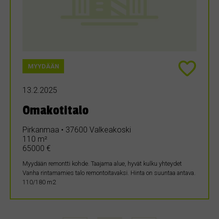
MYYDÄÄN
13.2.2025
Omakotitalo
Pirkanmaa • 37600 Valkeakoski
110 m²
65000 €
Myydään remontti kohde. Taajama alue, hyvät kulku yhteydet
Vanha rintamamies talo remontoitavaksi. Hinta on suuntaa antava.
110/180 m2