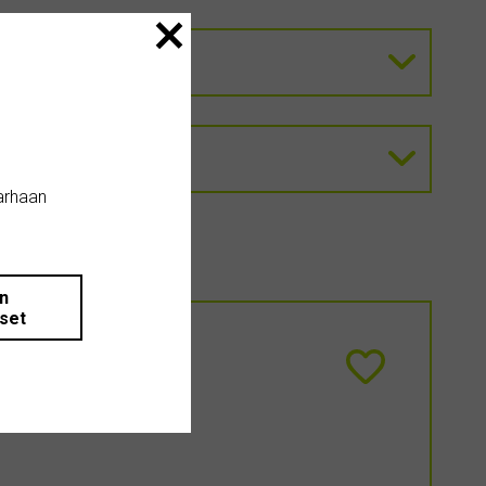
arhaan
än
iset