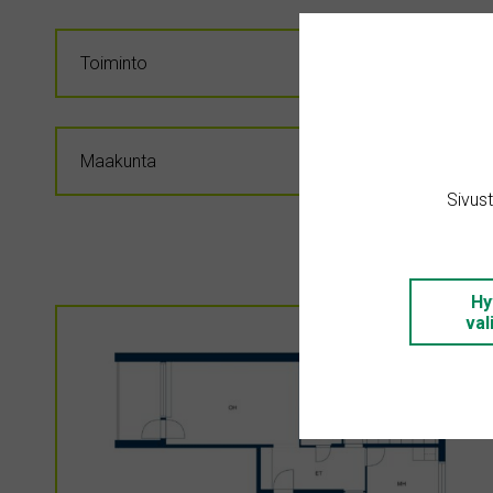
Sivus
Hy
val