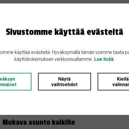
Sivustomme käyttää evästeitä
tomme käyttää evästeitä. Hyväksymällä tämän voimme taata p
käyttökokemuksen verkkosivuillamme.
Lue lisää
.
väksyn
Näytä
Kiell
innaiset
vaihtoehdot
valinna
MYYDÄÄN
13.3.2026
Mukava asunto kaikille