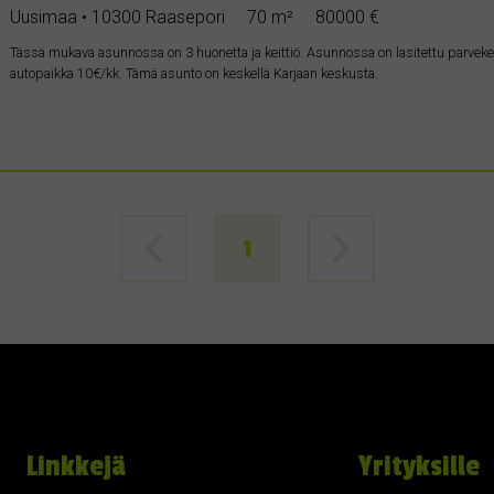
Uusimaa • 10300 Raasepori
70 m²
80000 €
Tässä mukava asunnossa on 3 huonetta ja keittiö. Asunnossa on lasitettu parveke. 
autopaikka 10€/kk. Tämä asunto on keskellä Karjaan keskusta.
1
Linkkejä
Yrityksille