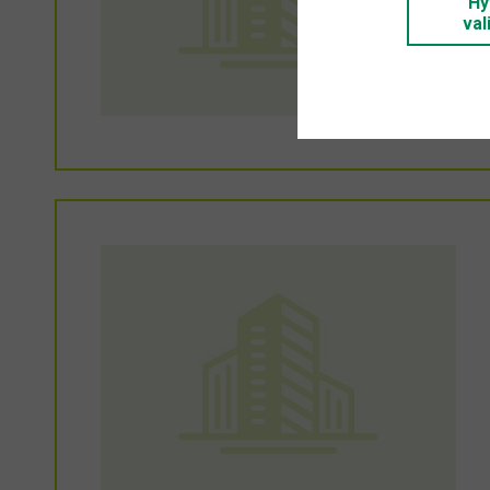
Hy
val