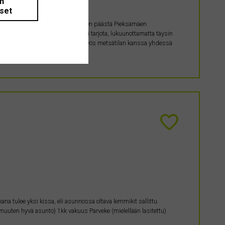
än
iset
maatila tms. kohtuullisen etäisyyden päästä Pieksämäen
t jne. plussaa. Kaikenkuntoisia voi tarjota, lukuunottamatta täysin
in puolin laittoa vaativa kohde. Myös metsätilan kanssa yhdessä
na tulee yksi kissa, eli asunnossa oltava lemmikit sallittu.
 muuten hyvä asunto) 1kk vakuus Parveke (mielellään lasitettu)