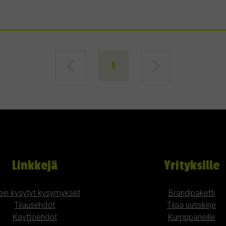
1
Linkkejä
Yrityksille
ein kysytyt kysymykset
Brändipaketti
Tilausehdot
Tilaa uutiskirje
Käyttöehdot
Kumppaneille