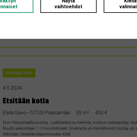
väksyn
Näytä
Kiell
Etelä-Savo • 76100 Pieksämäki
99 m²
1 €
innaiset
vaihtoehdot
valinna
Ostetaan talo omasta rauhasta mielellään isolla tontilla, rintamamiestalo, vanha 
keskustasta. Alle 100 neliön talot etusijalla. Vanhat piharakennukset, navetat, talli
purkukunnossa olevia. Parhaiten sopisi tekniikaltaan hyväkuntoinen, mutta päälis
myytävä kohde mahdollinen.
VUOKRATOIVE
4.5.2024
Etsitään kotia
Etelä-Savo • 57100 Pieksämäki
35 m²
450 €
Etsin Pieksämäeltä asuntoa. Luottotiedoissa merkintä, mutta ei vuokrarästejä. Muka
Muutto aikaisintaan 1.12 Asuntotoiveet: (Vuokrasta voi mahdollisesti joustaa, jos
Vähintään 34neliötä Maksimivuokra 450e