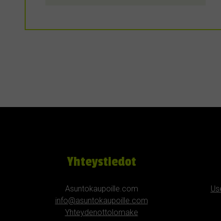
Yhteystiedot
Asuntokaupoille.com
Us
info@asuntokaupoille.com
Yhteydenottolomake