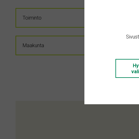
Sivus
Hy
val