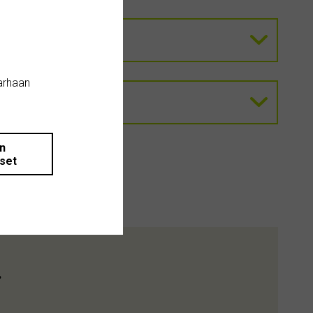
arhaan
än
iset
.