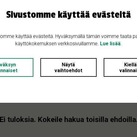
Sivustomme käyttää evästeitä
tomme käyttää evästeitä. Hyväksymällä tämän voimme taata p
käyttökokemuksen verkkosivuillamme.
Lue lisää
.
väksyn
Näytä
Kiell
innaiset
vaihtoehdot
valinna
Ei tuloksia. Kokeile hakua toisilla ehdoilla