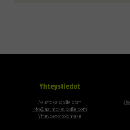
Yhteystiedot
Asuntokaupoille.com
Us
info@asuntokaupoille.com
Yhteydenottolomake