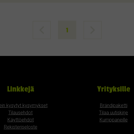
1
Linkkejä
Yrityksille
ein kysytyt kysymykset
Brändipaketti
Tilausehdot
Tilaa uutiskirje
Käyttöehdot
Kumppaneille
Rekisteriseloste