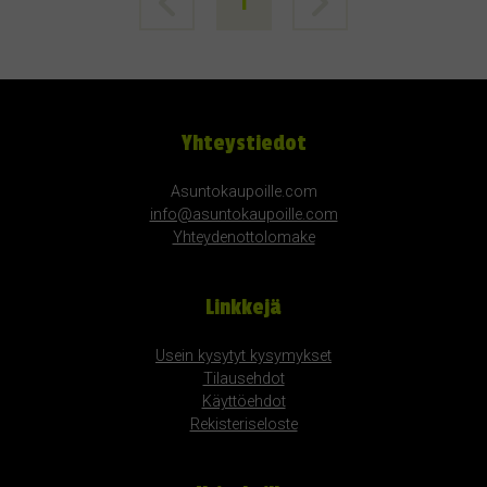
1
Yhteystiedot
Asuntokaupoille.com
info@asuntokaupoille.com
Yhteydenottolomake
Linkkejä
Usein kysytyt kysymykset
Tilausehdot
Käyttöehdot
Rekisteriseloste