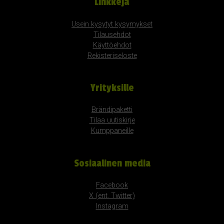
Linkkejä
Usein kysytyt kysymykset
Tilausehdot
Käyttöehdot
Rekisteriseloste
Yrityksille
Brändipaketti
Tilaa uutiskirje
Kumppaneille
Sosiaalinen media
Facebook
X (ent. Twitter)
Instagram