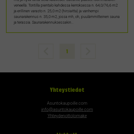
veneellä. Tontilla pientalo kahdessa kerroksessa n. 64,0/76,6 m2
ja erillinen varasto n. 25,0 m2 (hirsiaitta) ja vanhempi
saunarakennus n. 35,0 m2, jossa mh, oh, puulämmitteinen sauna
ja terassia. Saunarakennuksessakin…
1
Yhteystiedot
Asuntokaupoille.com
info@asuntokaupoille.com
Yhteydenottolomake