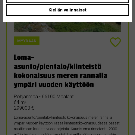
Kiellän valinnaiset
MYYDÄÄN
Loma-
asunto/pientalo/kiinteistö
kokonaisuus meren rannalla
ympäri vuoden käyttöön
Pohjanmaa • 66100 Maalahti
64 m²
299000 €
Loma-asunto/pientalo/kiinteistö kokonaisuus meren rannalla
ympäri vuoden käyttöön Tässä kiinteistökokonaisuudessa pääset
nauttimaan kaikista vuodenajoista. Kaunis oma rinnetontti 2000
m2 ja hyvä ranta sekä kalavedet. Laiturille pääsee isommallakin