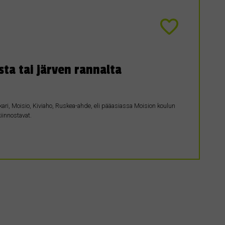
a tai järven rannalta
i, Moisio, Kiviaho, Ruskea-ahde, eli pääasiassa Moision koulun
iinnostavat.