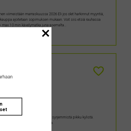
n viimeistään marraskuussa 2026 Eli jos olet harkinnut myyntiä,
 kauppa ajoitetaan sopimuksen mukaan. Voit siis etsiä rauhassa
2 • max 10 min kävelymatka juna-asemalta…
arhaan
än
iset
 kiinnostuneita olemme Lempäälän syrjemmistä pikku kylistä.
i niin, että pihalla voisi puuhailla.