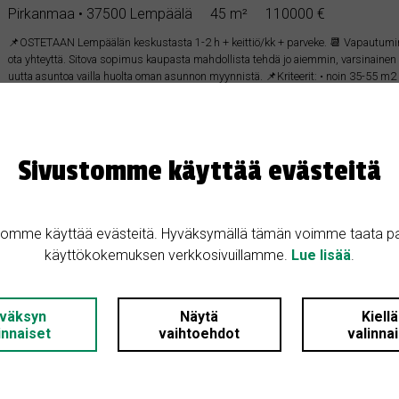
Pirkanmaa • 37500 Lempäälä
45 m²
110000 €
📌OSTETAAN Lempäälän keskustasta 1-2 h + keittiö/kk + parveke. 📆 Vapautumine
ota yhteyttä. Sitova sopimus kaupasta mahdollista tehdä jo aiemmin, varsinainen
uutta asuntoa vailla huolta oman asunnon myynnistä. 📌Kriteerit: • noin 35-55 m
Sivustomme käyttää evästeitä
OSTETAAN
tomme käyttää evästeitä. Hyväksymällä tämän voimme taata p
käyttökokemuksen verkkosivuillamme.
Lue lisää
.
5.5.2025
Ostetaan omakotitalo
väksyn
Näytä
Kiell
Pirkanmaa • 37530 Lempäälä
100 m²
250000 €
innaiset
vaihtoehdot
valinna
Etsimme omakotitalo rauhalliselta sijainniltaan Lempäälän lähettyviltä. Erityisen
Talossa saa olla vähän tai paljon remontoitavaa. Tonttia toivoisimme olevan riittäväst