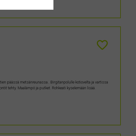
 tien päässä metsänreunassa.. Birgitanpolulle kotiovelta ja vartissa
ntit tehty. Maalämpö ja putket. Rohkeati kyselemään lisää.