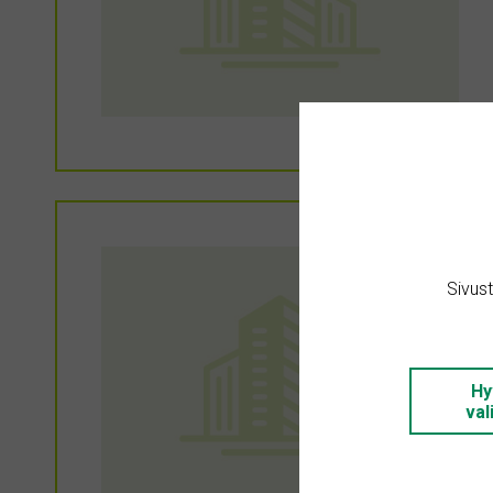
Sivus
Hy
val