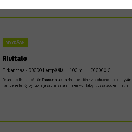
MYYDÄÄN
Rivitalo
Pirkanmaa • 33880 Lempäälä
100 m²
208000 €
Rauhallisella Lempäälän Paunun alueella 4h ja keittiön rivitalohuoneisto päättyvän
Tampereelle. Kylpyhuone ja sauna sekä erillinen wc. Taloyhtiössä suuremmat remo