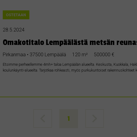
OSTETAAN
28.5.2024
Omakotitalo Lempäälästä metsän reunast
Pirkanmaa • 37500 Lempäälä
120 m²
500000 €
Etsimme perheellemme 4mh+ taloa Lempäälän alueelta. Keskusta, Kuokkala, Hakkar
koulunkäynti-alueelta. Tarjotkaa rohkeasti, myös purkukuntoiset rakennuskohteet k
1