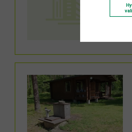
Hy
val