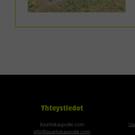
Yhteystiedot
Asuntokaupoille.com
Us
info@asuntokaupoille.com