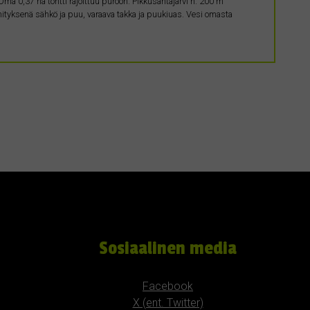
ma 0,37 ha tontti rajoittuu puroon. Pikkusantajärvi n. 200 m
tyksenä sähkö ja puu, varaava takka ja puukiuas. Vesi omasta
Sosiaalinen media
Facebook
X (ent. Twitter)