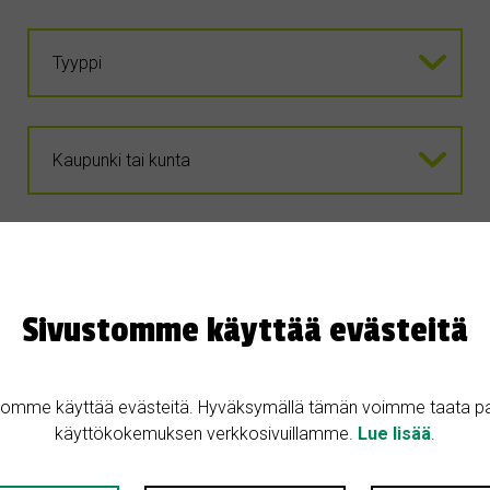
Sivustomme käyttää evästeitä
OSTETAAN
tomme käyttää evästeitä. Hyväksymällä tämän voimme taata p
25.7.2026
käyttökokemuksen verkkosivuillamme.
Lue lisää
.
Ostetaan metsäkiinteistö Länsi- tai Kes