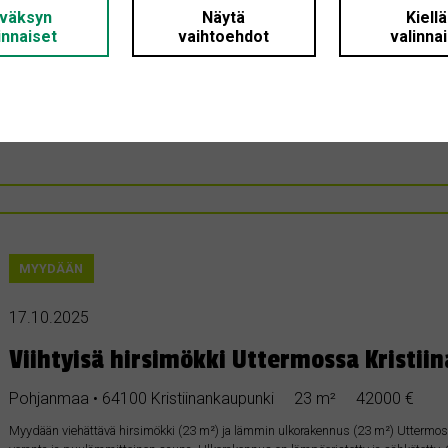
varrelta
väksyn
Näytä
Kiell
innaiset
vaihtoehdot
valinna
Etelä-Pohjanmaa • 00000 Kristiinankaupunki
100 m²
1 €
Ostetaan metsäpalsta (5-20 ha) julkisen tien varrelta (ei yksityistien varrelta) pi
Maksimissaan noin 20-25 minuutin ajomatkan päästä peruspalveluista, kuten kaupat 
kuten tieoikeuksia tai vastaavia kiinteistön maa-alueen käyttöoikeuksia. Lisäksi ei
asumisviihtyvyyttä heikentäviä tekijöitä, kuten tuulivoimaloita, kaivostoimintaa tai
MYYDÄÄN
17.10.2025
Viihtyisä hirsimökki Uttermossa Kristi
Pohjanmaa • 64100 Kristiinankaupunki
23 m²
42000 €
Myydään viehättävä hirsimökki (23 m²) ja lämmin ulkorakennus (23 m²) Uttermos