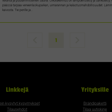
veranta ja puulämmitteinen sauna. Ulkorakennus on lämpöeristetty ja sähkötetty. O
päässä tarjoaa veneenlaskupaikan, uimarannan ja kalastusmahdollisuudet. Lämmi
kaivosta. Tie perille ja…
1
Linkkejä
Yrityksille
ein kysytyt kysymykset
Brändipaketti
Tilausehdot
Tilaa uutiskirje