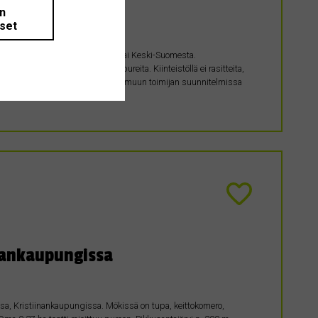
än
iset
entalon rakentamista varten Länsi-tai Keski-Suomesta.
ja terveyskeskus. Ei lähinaapureita. Kiinteistöllä ei rasitteita,
 lähialueella eikä kunnan tai jonkin muun toimijan suunnitelmissa
…
inankaupungissa
sa, Kristiinankaupungissa. Mökissä on tupa, keittokomero,