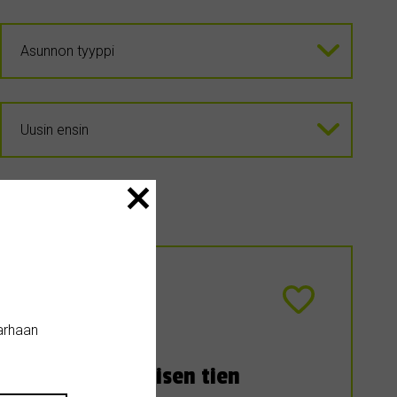
arhaan
ki-Suomesta julkisen tien