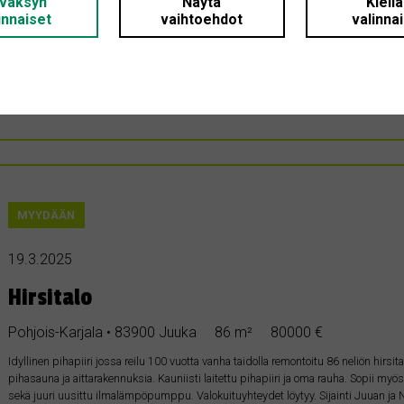
väksyn
Näytä
Kiell
Pohjois-Karjala • 83900 Juuka
50 m²
50000 €
innaiset
vaihtoehdot
valinna
Etsinnässä kesämökki tai vapaa-ajan asunto Juuan lähettyviltä. Toiveet: * Sijainti
ranta (järvi tai lampi) * Sähköt plussaa, mutta ei pakollinen * Myös remonttikohteet 
tarkemmat toiveet sovittavissa kohteen mukaan. Tarjoa rohkeasti kuvan ja tietojen k
MYYDÄÄN
19.3.2025
Hirsitalo
Pohjois-Karjala • 83900 Juuka
86 m²
80000 €
Idyllinen pihapiiri jossa reilu 100 vuotta vanha taidolla remontoitu 86 neliön hirsi
pihasauna ja aittarakennuksia. Kauniisti laitettu pihapiiri ja oma rauha. Sopii m
sekä juuri uusittu ilmalämpöpumppu. Valokuituyhteydet löytyy. Sijainti Juuan j