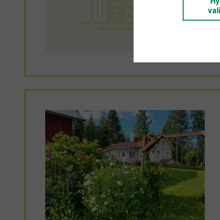
Hy
val