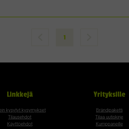
1
Linkkejä
Yrityksille
ein kysytyt kysymykset
Brändipaketti
Tilausehdot
Tilaa uutiskirje
Käyttöehdot
Kumppaneille