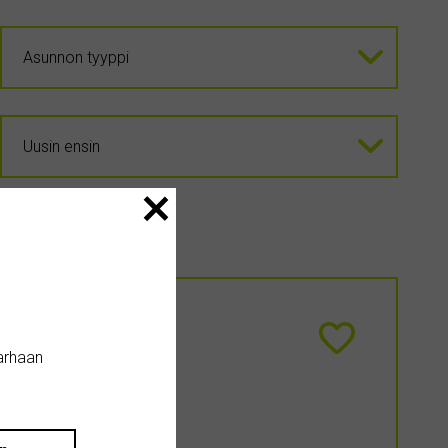
arhaan
o Juuan läh