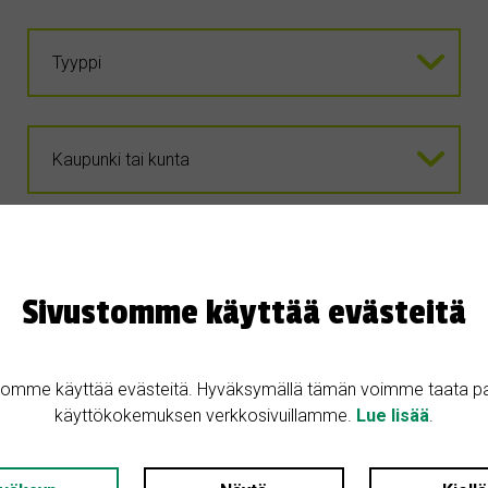
Sivustomme käyttää evästeitä
OSTETAAN
tomme käyttää evästeitä. Hyväksymällä tämän voimme taata p
käyttökokemuksen verkkosivuillamme.
Lue lisää
.
17.5.2026
Ostetaan kesämökki / vapaa-ajan asunt