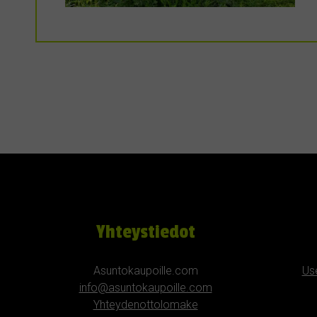
Yhteystiedot
Asuntokaupoille.com
Us
info@asuntokaupoille.com
Yhteydenottolomake