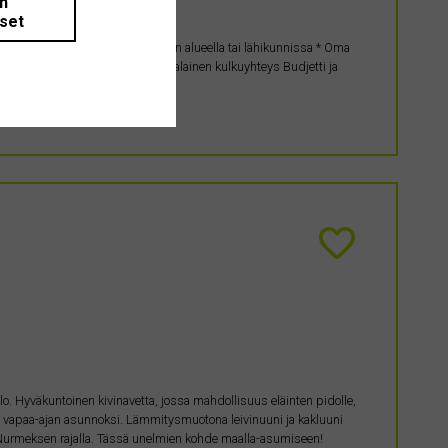
än
iset
 luonnon rauhassa, mieluiten Juuan alueella tai lähikunnissa * Oma
kiinnostavat * Tie perille tai kohtalainen kulkuyhteys Budjetti ja
era! Yhteydenotot viestillä /…
talo. Hyväkuntoinen kivinavetta, jossa mahdollisuus eläinten pidolle,
yös vapaa-ajan asunnoksi. Lämmitysmuotona leivinuuni ja kakluuni
a Nurmeksen rajalla. Tässä unelmien kohde maalla-asumiseen!