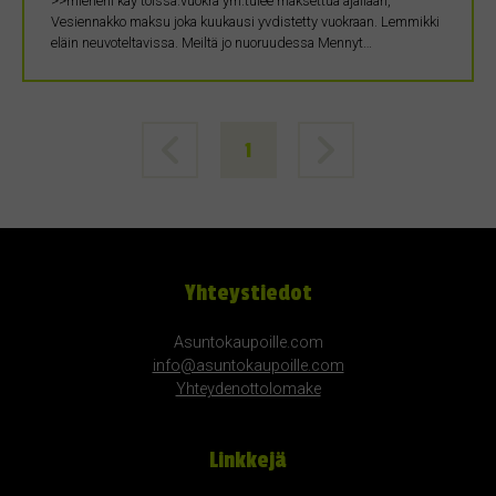
>>mieheni käy töissä.vuokra ym.tulee maksettua ajallaan,
Vesiennakko maksu joka kuukausi yvdistetty vuokraan. Lemmikki
eläin neuvoteltavissa. Meiltä jo nuoruudessa Mennyt…
1
Yhteystiedot
Asuntokaupoille.com
info@asuntokaupoille.com
Yhteydenottolomake
Linkkejä