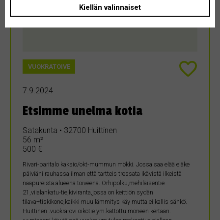
Kiellän valinnaiset
VUOKRATOIVE
7.9.2024
Etsimme unelma kotia
Satakunta • 32700 Huittinen
56 m²
500 €
Rivari-paritalo kaksio/okt-mummun mökki. Jossa saa elää eläke
päiviäni rauhassa ilman että tartteis tressata ikävistä ilkeistä
naapureista.alueena toiveena. Orhipolku,mehiläisentie
21,viialankatu-tie,kiviranta,jossa on keittiön sydän
tilava+tiskikone,kaikki muu lämmitys käy mutta ei kallis sähkö.
Huittinen .vuokra-ovi oikotie ym.kattottu moneen kertaan.