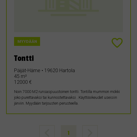
MYYDÄÄN
Tontti
Päijät-Häme • 19620 Hartola
45 m²
12000 €
Noin 7000 M2 runsaspuustoinen tontti. Tontilla mummon mökki
joko purettavaksi tai kunnostettavaksi . Käyttöoikeudet useisiin
järviin. Myydään tarjousten perusteella.
1