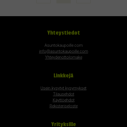
Yhteystiedot
Asuntokaupoille.com
info@asuntokaupoille.com
Yhteydenottolomake
Linkkejä
Usein kysytyt kysymykset
Tilausehdot
Käyttöehdot
Rekisteriseloste
Yrityksille