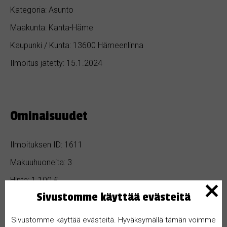
Kategoria: Asunto
Maakunta: Kanta-Häme
Kaupunki / Kunta: 13600 Hämeenlinna
Ilmoitus jätetty: 15.1.2024
Ominaisuudet
Ilmoituksen ID: 1611
Makuuhuoneita: 3
Hinta: 1 100 €
Sivustomme käyttää evästeitä
Kylpyhuoneita: 2
Pinta-ala: 89 m²
Sivustomme käyttää evästeitä. Hyväksymällä tämän voimme