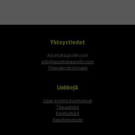
Yhteystiedot
Asuntokaupoille.com
info@asuntokaupoille.com
Yhteydenottolomake
Linkkejä
Usein kysytyt kysymykset
Tilausehdot
Käyttöehdot
Rekisteriseloste