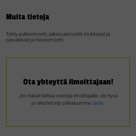
Muita tietoja
Tehty putkiremontti, julkisivuremontti ml.ikkunat ja
parvekkeet ja hissiremontti.
Ota yhteyttä ilmoittajaan!
Jos haluat laittaa viestejä ilmoittajalle, ole hyvä
ja rekisteröidy palveluumme
tästä
.