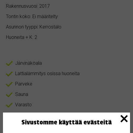
Rakennusvuosi: 2017
Tontin koko: Ei määritelty
Asunnon tyyppi: Kerrostalo
Huoneita + K: 2
Järvinäköala
Lattialämmitys osissa huoneita
Parveke
Sauna
Varasto
Sivustomme käyttää evästeitä