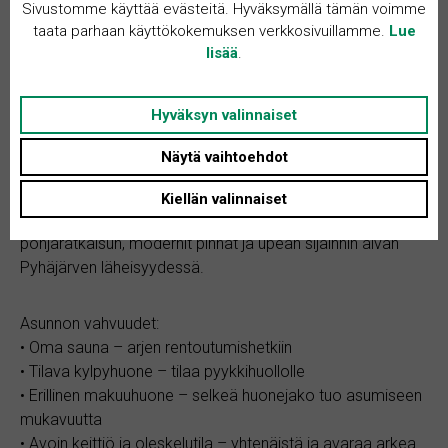
Kohteen kuvaus
Sivustomme käyttää evästeitä. Hyväksymällä tämän voimme
taata parhaan käyttökokemuksen verkkosivuillamme.
Lue
lisää
.
Valoisa ja moderni saunallinen kaksio Pyhäjärven
tuntumassa
Hyväksyn valinnaiset
Etsitkö lähes uudenveroista, hyvin varusteltua kotia
Näytä vaihtoehdot
halutulta alueelta läheltä monipuolisia palveluja?
Tervetuloa Härmälärantaan! Tämä 46,5 m² valoisa kaksio
Kiellän valinnaiset
ensimmäisessä kerroksessa tarjoaa toimivan
pohjaratkaisun, modernit pinnat ja upean sijainnin aivan
Pyhäjärven läheisyydessä.
Asunnon vahvuudet:
• Oma sauna – arjen rentoutumishetkiin
• Tilava kylpyhuone – tilaa pyykkihuollolle
• Erillinen makuuhuone – selkeä huonejako tuo asumiseen
mukavuutta
• Avoin keittiö ja oleskelutila – yhtenäistä ja avaraa arkea