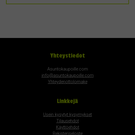
Yhteystiedot
Asuntokaupoille.com
info@asuntokaupoille.com
Yhteydenottolomake
Linkkejä
Usein kysytyt kysymykset
Tilausehdot
Käyttöehdot
Rekisteriseloste