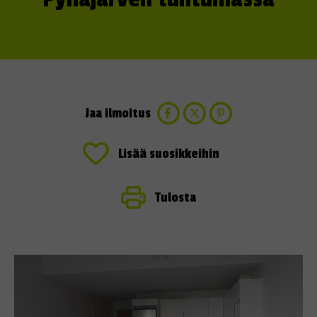
Jaa ilmoitus
Lisää suosikkeihin
Tulosta