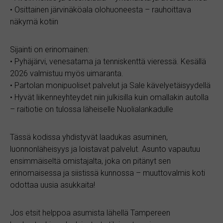
• Osittainen järvinäköala olohuoneesta – rauhoittava
näkymä kotiin
Sijainti on erinomainen:
• Pyhäjärvi, venesatama ja tenniskenttä vieressä. Kesällä
2026 valmistuu myös uimaranta.
• Partolan monipuoliset palvelut ja Sale kävelyetäisyydellä
• Hyvät liikenneyhteydet niin julkisilla kuin omallakin autolla
– raitiotie on tulossa läheiselle Nuolialankadulle
Tässä kodissa yhdistyvät laadukas asuminen,
luonnonläheisyys ja loistavat palvelut. Asunto vapautuu
ensimmäiseltä omistajalta, joka on pitänyt sen
erinomaisessa ja siistissä kunnossa – muuttovalmis koti
odottaa uusia asukkaita!
Jos etsit helppoa asumista lähellä Tampereen