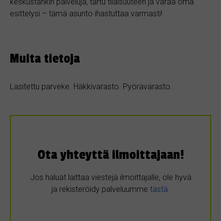
keskustankin palveluja, tartu tilaisuuteen ja varaa oma
esittelysi – tämä asunto ihastuttaa varmasti!
Muita tietoja
Lasitettu parveke. Häkkivarasto. Pyörävarasto.
Ota yhteyttä ilmoittajaan!
Jos haluat laittaa viestejä ilmoittajalle, ole hyvä
ja rekisteröidy palveluumme
tästä
.