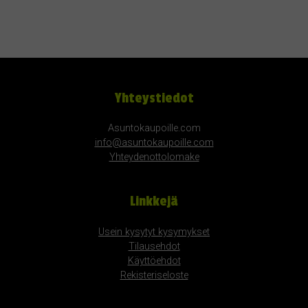
Yhteystiedot
Asuntokaupoille.com
info@asuntokaupoille.com
Yhteydenottolomake
Linkkejä
Usein kysytyt kysymykset
Tilausehdot
Käyttöehdot
Rekisteriseloste