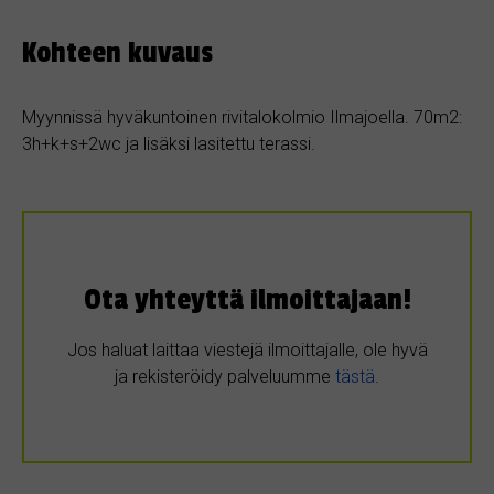
Kohteen kuvaus
Myynnissä hyväkuntoinen rivitalokolmio Ilmajoella. 70m2:
3h+k+s+2wc ja lisäksi lasitettu terassi.
Ota yhteyttä ilmoittajaan!
Jos haluat laittaa viestejä ilmoittajalle, ole hyvä
ja rekisteröidy palveluumme
tästä
.