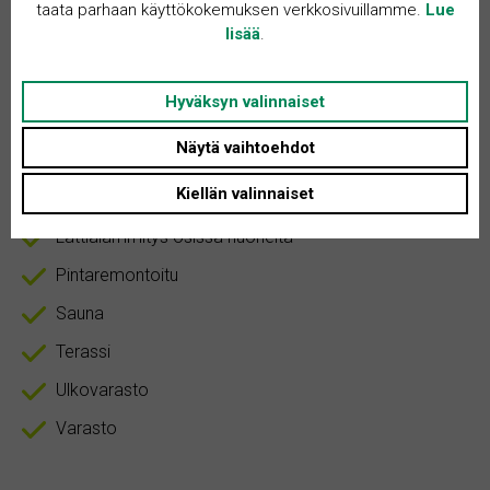
taata parhaan käyttökokemuksen verkkosivuillamme.
Lue
Asunnon tyyppi: Rivitalo
lisää
.
Huoneita + K: 3
Hyväksyn valinnaiset
Näytä vaihtoehdot
Autokatos
Kiellän valinnaiset
Kodinhoitohuone
Lattialämmitys osissa huoneita
Pintaremontoitu
Sauna
Terassi
Ulkovarasto
Varasto