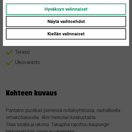
Hyväksyn valinnaiset
Autotalli
Näytä vaihtoehdot
Sauna
Kiellän valinnaiset
Sähkölämmitys
Terassi
Ulkovarasto
Kohteen kuvaus
Paritalon puolikas pienessä rivitaloyhtiössä. rauhallisella
omakotialueella. 4km Heinolan keskustasta.
Tilaa sisällä ja ulkona. Takapiha rajoittuu kaupungin
lehtometsään, jonne ei rakenneta.