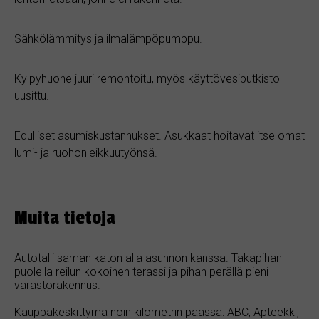
Sähkölämmitys ja ilmalämpöpumppu.
Kylpyhuone juuri remontoitu, myös käyttövesiputkisto
uusittu.
Edulliset asumiskustannukset. Asukkaat hoitavat itse omat
lumi- ja ruohonleikkuutyönsä.
Muita tietoja
Autotalli saman katon alla asunnon kanssa. Takapihan
puolella reilun kokoinen terassi ja pihan perällä pieni
varastorakennus.
Kauppakeskittymä noin kilometrin päässä: ABC, Apteekki,