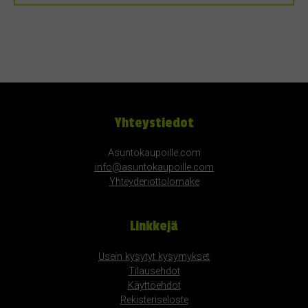
Yhteystiedot
Asuntokaupoille.com
info@asuntokaupoille.com
Yhteydenottolomake
Linkkejä
Usein kysytyt kysymykset
Tilausehdot
Käyttöehdot
Rekisteriseloste