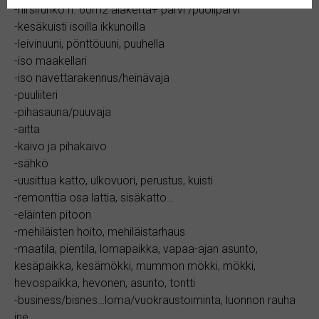
-hirsirunko n. 60m2 alakerta+ parvi /puoliparvi
-kesäkuisti isoilla ikkunoilla
-leivinuuni, pönttöuuni, puuhella
-iso maakellari
-iso navettarakennus/heinävaja
-puuliiteri
-pihasauna/puuvaja
-aitta
-kaivo ja pihakaivo
-sähkö
-uusittua katto, ulkovuori, perustus, kuisti
-remonttia osa lattia, sisäkatto…
-eläinten pitoon
-mehiläisten hoito, mehiläistarhaus
-maatila, pientila, lomapaikka, vapaa-ajan asunto,
kesäpaikka, kesämökki, mummon mökki, mökki,
hevospaikka, hevonen, asunto, tontti
-business/bisnes…loma/vuokraustoiminta, luonnon rauha
jne.