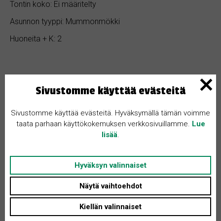
Tontin koko: Ei määritelty
Asunnon tyyppi: Mummonmökki
Huoneita + K: 2
Sivustomme käyttää evästeitä
Kohteen kuvaus
Sivustomme käyttää evästeitä. Hyväksymällä tämän voimme
taata parhaan käyttökokemuksen verkkosivuillamme.
Lue
lisää
.
-vanha perinne pihapiiri
-entinen pikkutila
Hyväksyn valinnaiset
-oma rauha
-tien päässä ei läpikulkua
Näytä vaihtoehdot
-järvi näköala
-etelä-länsi rinne
Kiellän valinnaiset
-6 ha