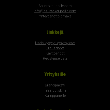
Asuntokaupoille.com
info@asuntokaupoille.com
Yhteydenottolomake
Linkkejä
Usein kysytyt kysymykset
Tilausehdot
Käyttöehdot
Rekisteriseloste
Yrityksille
Brändipaketti
Tilaa uutiskirje
Kumppaneille