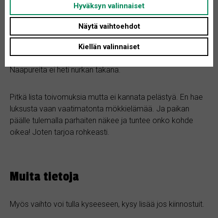
Hyväksyn valinnaiset
Sauna toiveena, mieluiten omana rakennuksena.
Ja vanhakin kelpaa, hyvinkin.
Näytä vaihtoehdot
Ei alueelta missä paljon käärmeitä.
Mökki tulisi vain kesäkäyttöön, joten takka/ pönttöuuni
Kiellän valinnaiset
tms riittänee kunhan myös mökkiin tulisi sähköt.
Naapureita ei heti nurkan takana.
Pitkä lista toivomuksia mutta ei kannata pelästyä. En hae
luksusta vaan vaatimatonta mökkielämää. Ja paikan
päälle tulemalla parhaiten näkee ja tuntee onko kohde
oikea! Joten tarjoa rohkeasti.
Muita tietoja
Myös vaihto voi tulla kyseeseen, kysy lisää jos kiinnostuit.