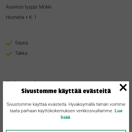
Asunnon tyyppi: Mökki
Huoneita + K: 1
Sauna
Takka
Kohteen kuvaus
Sivustomme käyttää evästeitä
Ostan pienen mökin/ kesämökin pienellä tontilla Aitoosta ,
Sivustomme käyttää evästeitä. Hyväksymällä tämän voimme
myös Pälkäne huomioidaan järven rannalta tai ainakin järvi
taata parhaan käyttökokemuksen verkkosivuillamme.
Lue
lähellä max 2 km.
lisää
.
Mökki saa olla vaatimaton kunhan on kunnossa ja toimiva.