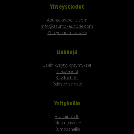
Yhteystiedot
Asuntokaupoille.com
info@asuntokaupoille.com
Yhteydenottolomake
Linkkejä
Usein kysytyt kysymykset
Tilausehdot
Käyttöehdot
Rekisteriseloste
Yrityksille
Brändipaketti
Tilaa uutiskirje
Kumppaneille