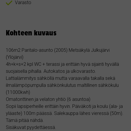
Varasto
Kohteen kuvaus
106m2 Paritalo-asunto (2005) Metsäkylä Julkujärvi
(Ylöjärvi)
4h+k+s+2 kpl WC + terassi ja erittäin hyvä sijainti hyvällä
suojaisella pihalla. Autokatos ja ulkovarasto.
Lattialämmitys sähköllä mutta varaavalla takalla sekä
ilmalämpöpumpulla sähkönkulutus maltillinen sähkökulu
(11000kwh)
Omatonttinen ja velaton yhtiö (6 asuntoa)
Sopii lapsiperheille erittäin hyvin. Päiväkoti ja koulu (ala- ja
yläaste) 100m päässä. Salekauppa lähes vieressä (50m).
Tämä pitää nähdä.
Sisäkuvat pyydettäessä.