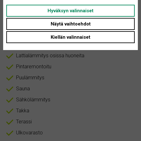
Hyväksyn valinnaiset
Autokatos
Näytä vaihtoehdot
Keskuspölynimuri
Kiellän valinnaiset
Kodinhoitohuone
Lattialämmitys osissa huoneita
Pintaremontoitu
Puulämmitys
Sauna
Sähkölämmitys
Takka
Terassi
Ulkovarasto