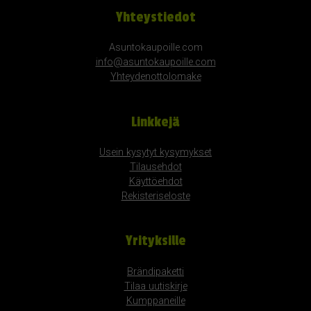
Yhteystiedot
Asuntokaupoille.com
info@asuntokaupoille.com
Yhteydenottolomake
Linkkejä
Usein kysytyt kysymykset
Tilausehdot
Käyttöehdot
Rekisteriseloste
Yrityksille
Brändipaketti
Tilaa uutiskirje
Kumppaneille