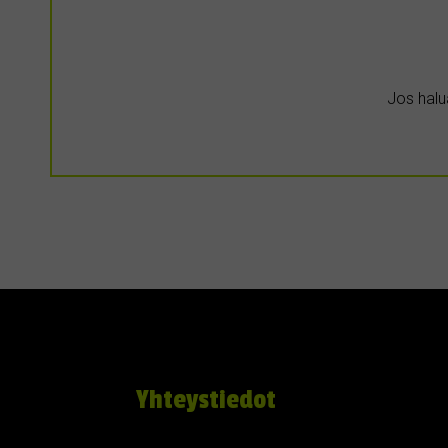
Jos halua
Yhteystiedot