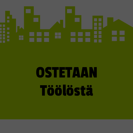
OSTETAAN
Töölöstä