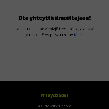
Ota yhteyttä ilmoittajaan!
Jos haluat laittaa viestejä ilmoittajalle, ole hyvä
ja rekisteröidy palveluumme
tästä
.
Yhteystiedot
Asuntokaupoille.com