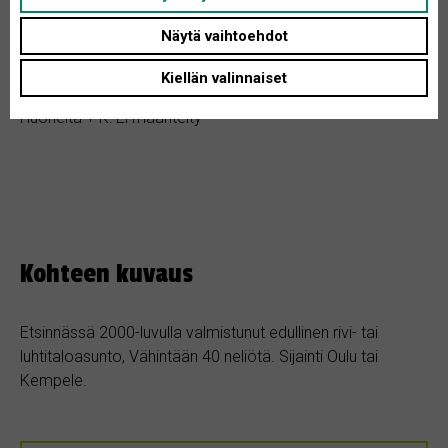
Rakennusvuosi: Ei määritelty
Näytä vaihtoehdot
Tontin koko: Ei määritelty
Kiellän valinnaiset
Asunnon tyyppi: Rivitalo
Huoneita + K: Ei määritelty
Kohteen kuvaus
Etsinnässä 2000-luvulla valmistunut edullinen rivi- tai
luhtitaloasunto, Vähintään 40 neliötä. Sijainti Oulu tai
Kempele.