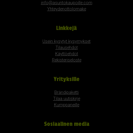
info@asuntokaupoille.com
Yhteydenottolomake
Linkkejä
Usein kysytyt kysymykset
Tilausehdot
Käyttöehdot
Rekisteriseloste
Yrityksille
Brändipaketti
Tilaa uutiskirje
Kumppaneille
Sosiaalinen media