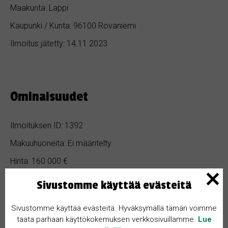
Maakunta: Lappi
Kaupunki / Kunta: 96100 Rovaniemi
Ilmoitus jätetty: 14.11.2023
Ominaisuudet
Ilmoituksen ID: 1392
Makuuhuoneita: Ei määritelty
Hinta: 160 000 €
Kylpyhuoneita: Ei määritelty
Sivustomme käyttää evästeitä
Pinta-ala: Ei määritelty
Sivustomme käyttää evästeitä. Hyväksymällä tämän voimme
Rakennusvuosi: Ei määritelty
taata parhaan käyttökokemuksen verkkosivuillamme.
Lue