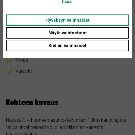
lisää
.
Tontin koko: Ei määritelty
Asunnon tyyppi: Rivitalo
Hyväksyn valinnaiset
Huoneita + K: Ei määritelty
Näytä vaihtoehdot
Kiellän valinnaiset
Sauna
Takka
Varasto
Kohteen kuvaus
Haussa 3-4 huoneen asunto/talo max. 10km kaupungista
tai vaihtoehtoisesti voi olla Kittiläntien varresta
kauempanakin.