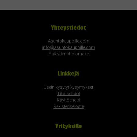
Yhteystiedot
Asuntokaupoille.com
info@asuntokaupoille.com
Yhteydenottolomake
Linkkejä
Usein kysytyt kysymykset
Tilausehdot
Käyttöehdot
Rekisteriseloste
Yrityksille