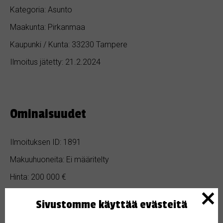
Kategoria: Asunto
Maakunta: Pirkanmaa
Kaupunki / Kunta: 33230 Tampere
Ilmoitus jätetty: 21.2.2024
Ominaisuudet
Ilmoituksen ID: 1891
Makuuhuoneita: Ei määritelty
Hinta: 200 000 €
Kylpyhuoneita: Ei määritelty
Sivustomme käyttää evästeitä
Pinta-ala: Ei määritelty