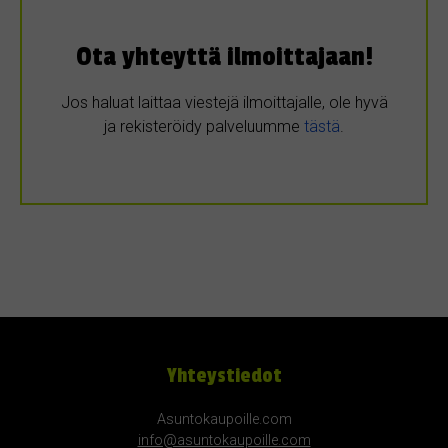
Ota yhteyttä ilmoittajaan!
Jos haluat laittaa viestejä ilmoittajalle, ole hyvä
ja rekisteröidy palveluumme
tästä
.
Yhteystiedot
Asuntokaupoille.com
info@asuntokaupoille.com