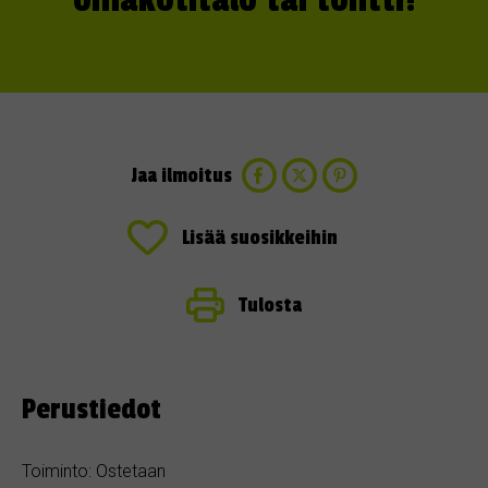
omakotitalo tai tontti!
Jaa ilmoitus
Lisää suosikkeihin
Tulosta
Perustiedot
Toiminto: Ostetaan