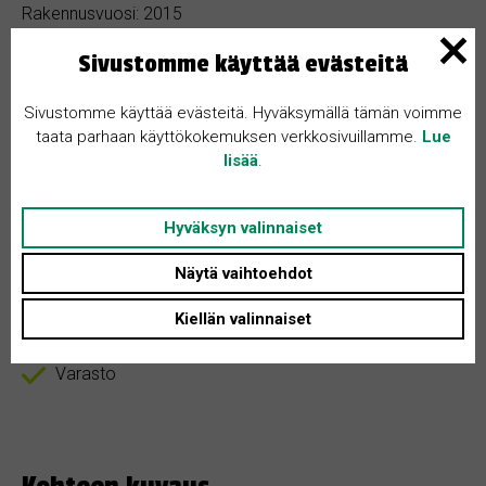
Rakennusvuosi: 2015
Tontin koko: 900 m²
Sivustomme käyttää evästeitä
Asunnon tyyppi: Omakotitalo
Sivustomme käyttää evästeitä. Hyväksymällä tämän voimme
Huoneita + K: 5
taata parhaan käyttökokemuksen verkkosivuillamme.
Lue
lisää
.
Autokatos
Hyväksyn valinnaiset
Autotalli
Näytä vaihtoehdot
Sauna
Kiellän valinnaiset
Terassi
Varasto