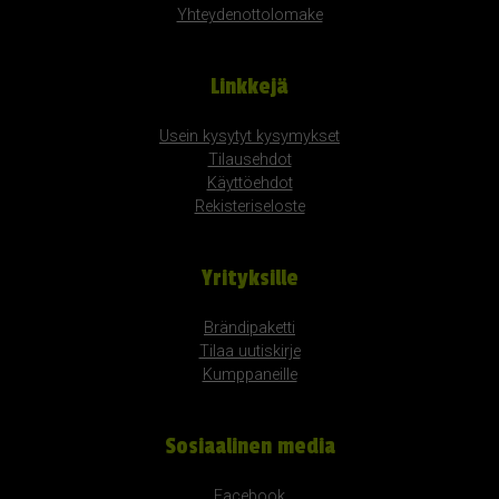
Yhteydenottolomake
Linkkejä
Usein kysytyt kysymykset
Tilausehdot
Käyttöehdot
Rekisteriseloste
Yrityksille
Brändipaketti
Tilaa uutiskirje
Kumppaneille
Sosiaalinen media
Facebook