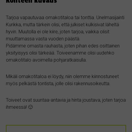
Kohteen kuvaus
Tarjoa vapautuvaa omakotitaloa tai tonttia. Unelmasijainti
Kurikka, mutta tärkein olisi, että julkiset kulkisivat läheltä
hyvin. Muutolla ei ole kiire, joten tarjoa, vaikka olisit
muuttamassa vasta vuoden päästä.
Pidämme omasta rauhasta, joten pihan edes osittainen
yksityisyys olisi tärkeää. Toiveenamme olisi uudehko
omakotitalo avoimella pohjaratkaisulla.
Mikäli omakotitaloa ei löydy, niin olemme kiinnostuneet
myös pelkästä tontista, jolle olisi rakennusoikeutta.
Toiveet ovat suuntaa-antavia ja hinta joustava, joten tarjoa
ihmeessä! 🙂