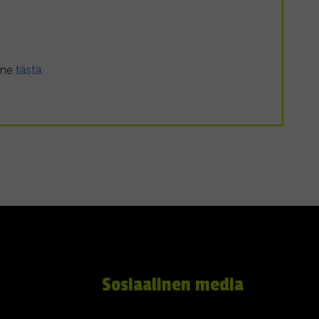
umme
tästä
.
Sosiaalinen media