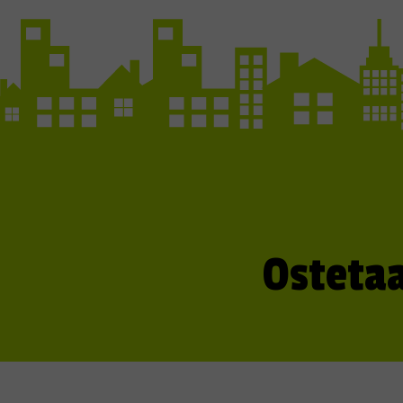
Ostetaa