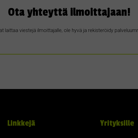
Ota yhteyttä ilmoittajaan!
t laittaa viestejä ilmoittajalle, ole hyvä ja rekisteröidy palvelu
Linkkejä
Yrityksille