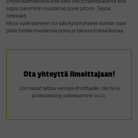
Erityisvaatimuksena ettei saisi olla pohjavesialuetta että
sopisi paremmin muutaman ponin pitoon. Tarjoa
rohkeasti.
Myös vuokraaminen voi tulla kysymykseen kunhan saan
pitää tontilla muutamaa ponia ja talossa koiraa/kissaa.
Ota yhteyttä ilmoittajaan!
Jos haluat laittaa viestejä ilmoittajalle, ole hyvä
ja rekisteröidy palveluumme
tästä
.