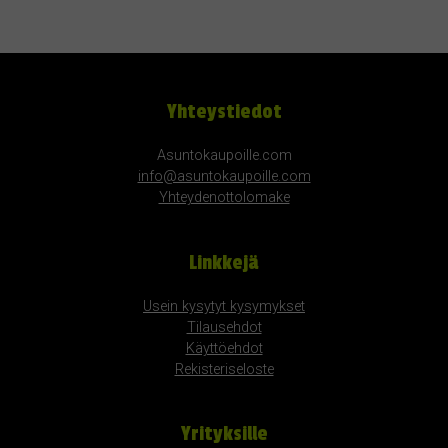
Yhteystiedot
Asuntokaupoille.com
info@asuntokaupoille.com
Yhteydenottolomake
Linkkejä
Usein kysytyt kysymykset
Tilausehdot
Käyttöehdot
Rekisteriseloste
Yrityksille