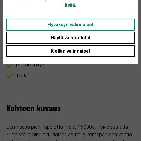
Asunnon tyyppi: Omakotitalo
lisää
.
Huoneita + K: Ei määritelty
Hyväksyn valinnaiset
Näytä vaihtoehdot
Leivinuuni
Kiellän valinnaiset
Oma kaivo
Puulämmitys
Takka
Kohteen kuvaus
Etsinnässä pieni rappiotila maks 15000e. Toiveissa että
kiinteistöllä olisi jonkinlainen asumus, remppaa saa vaatia.