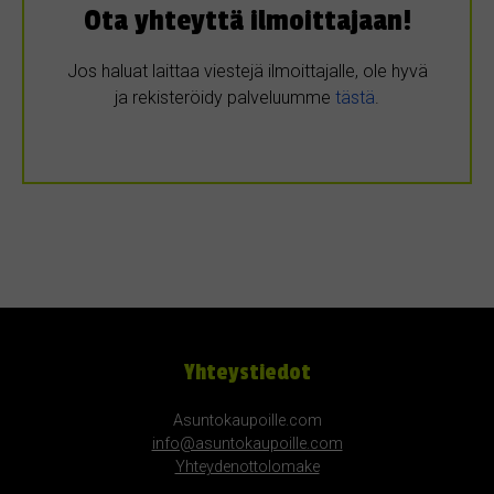
Ota yhteyttä ilmoittajaan!
Jos haluat laittaa viestejä ilmoittajalle, ole hyvä
ja rekisteröidy palveluumme
tästä
.
Yhteystiedot
Asuntokaupoille.com
info@asuntokaupoille.com
Yhteydenottolomake