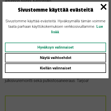
Asunnon tyyppi: Kerrostalo
Sivustomme käyttää evästeitä
Huoneita + K: Ei määritelty
Sivustomme käyttää evästeitä. Hyväksymällä tämän voimme
taata parhaan käyttökokemuksen verkkosivuillamme.
Lue
lisää
.
Kohteen kuvaus
Hyväksyn valinnaiset
Näytä vaihtoehdot
Halutaan ostaa Peltolammin alueelta Tampereelta kolmio.
Kiellän valinnaiset
Asunto voi olla remonttia vaativassa kunnossa. Toiveena
on, että taloyhtiössä suuremmat remontit jo tehtynä, kuten
julkisivuremontti sekä putkistosaneeraus. Tarjoa!