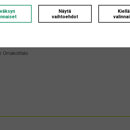
väksyn
Näytä
Kiell
innaiset
vaihtoehdot
valinna
 Ei määritelty
Ei määritelty
 Ei määritelty
i: Omakotitalo