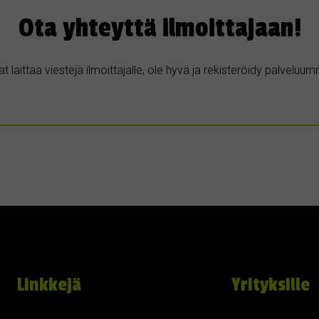
Ota yhteyttä ilmoittajaan!
t laittaa viestejä ilmoittajalle, ole hyvä ja rekisteröidy palvelu
Linkkejä
Yrityksille