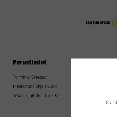
Jaa ilmoitus
Perustiedot
Toiminto: Ostetaan
Kategoria: Asu
Maakunta: Pohjois-Savo
Kaupunki / Kunta
Ilmoitus jätetty: 11.3.2024
Sivus