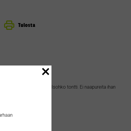
Tulosta
 kolme makuuhuonetta. Isohko tontti. Ei naapureita ihan
arhaan