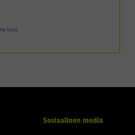
umme
tästä
.
Sosiaalinen media