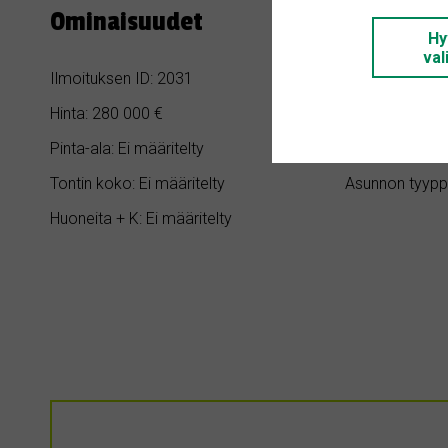
Ominaisuudet
Hy
val
Ilmoituksen ID: 2031
Makuuhuoneita:
Hinta: 280 000 €
Kylpyhuoneita: 
Pinta-ala: Ei määritelty
Rakennusvuosi:
Tontin koko: Ei määritelty
Asunnon tyypp
Huoneita + K: Ei määritelty